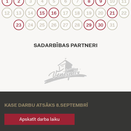
1
2
3
4
5
6
7
8
9
10
11
12
13
14
15
16
17
18
19
20
21
22
23
24
25
26
27
28
29
30
31
SADARBĪBAS PARTNERI
KASE DARBU ATSĀKS 8.SEPTEMBRĪ
Apskatīt darba laiku