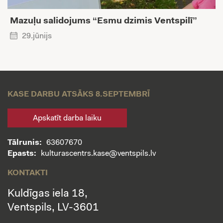
Mazuļu salidojums “Esmu dzimis Ventspilī”
29.jūnijs
KASE DARBU ATSĀKS 8.SEPTEMBRĪ
Apskatīt darba laiku
Tālrunis:
63607670
Epasts:
kulturascentrs.kase@ventspils.lv
KONTAKTI
Kuldīgas iela 18,
Ventspils, LV-3601