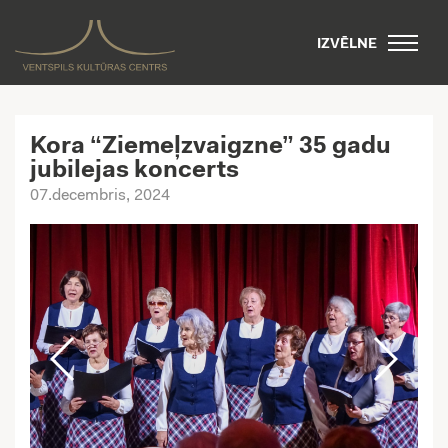
IZVĒLNE
Kora “Ziemeļzvaigzne” 35 gadu
jubilejas koncerts
07.decembris, 2024