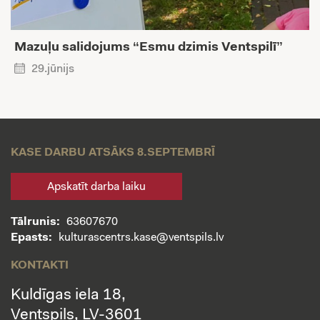
Mazuļu salidojums “Esmu dzimis Ventspilī”
29.jūnijs
KASE DARBU ATSĀKS 8.SEPTEMBRĪ
Apskatīt darba laiku
Tālrunis:
63607670
Epasts:
kulturascentrs.kase@ventspils.lv
KONTAKTI
Kuldīgas iela 18,
Ventspils, LV-3601