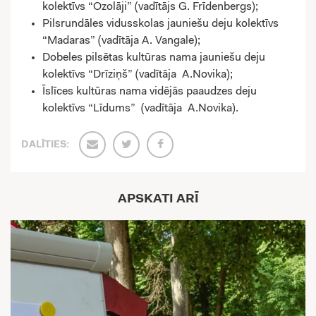
kolektīvs “Ozolāji” (vadītājs G. Frīdenbergs);
Pilsrundāles vidusskolas jauniešu deju kolektīvs
“Madaras” (vadītāja A. Vangale);
Dobeles pilsētas kultūras nama jauniešu deju
kolektīvs “Drīziņš” (vadītāja A.Novika);
Īslīces kultūras nama vidējās paaudzes deju
kolektīvs “Līdums” (vadītāja A.Novika).
DALĪTIES:
APSKATI ARĪ