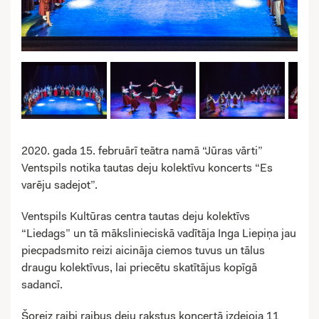
2020. gada 15. februārī teātra namā “Jūras vārti”
Ventspils notika tautas deju kolektīvu koncerts “Es
varēju sadejot”.
Ventspils Kultūras centra tautas deju kolektīvs
“Liedags” un tā mākslinieciskā vadītāja Inga Liepiņa jau
piecpadsmito reizi aicināja ciemos tuvus un tālus
draugu kolektīvus, lai priecētu skatītājus kopīgā
sadancī.
Šoreiz raibi raibus deju rakstus koncertā izdejoja 11