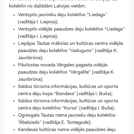
kolektīvi no dažādām Latvijas vietām:
Ventspils jauniešu deju kolektīvs “Liedags”
(vadītāja I. Liepiņa);
Ventspils vidējās paaudzes deju kolektīvs “Liedags”
(vadītāja I. Liepiņa);
Liepājas Tautas mākslas un kultūras centra vidējās
paaudzes deju kolektīvs “Vaduguns” (vadītāja K.
Jaunbrūna);
Pāvilostas novada Vērgales pagasta vidējās
paaudzes deju kolektīvs “Vērgalīte” (vadītāja K.
Jaunbrūna);
Saldus tūrisma informācijas, kultūras un sporta
centra deju kopa “Bandava” (vadītāja I. Buša);
Saldus tūrisma informācijas, kultūras un sporta
centra deju kolektīvs “Kursa” (vadītāja I. Buša);
Ogresgala Tautas nama jauniešu deju kolektīvs
“Ābeļzieds” (vadītāja E. Tontegode);
Kandavas kultūras nama vidējās paaudzes deju