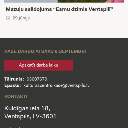
Mazuļu salidojums “Esmu dzimis Ventspilī”
29.jūnijs
KASE DARBU ATSĀKS 8.SEPTEMBRĪ
Apskatīt darba laiku
Tālrunis:
63607670
Epasts:
kulturascentrs.kase@ventspils.lv
KONTAKTI
Kuldīgas iela 18,
Ventspils, LV-3601