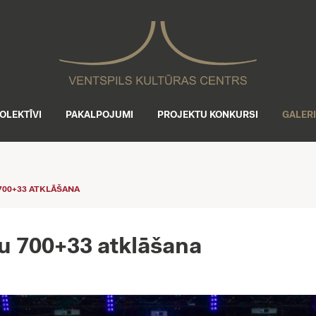
OLEKTĪVI
PAKALPOJUMI
PROJEKTU KONKURSI
GALER
700+33 ATKLĀŠANA
ku 700+33 atklāšana