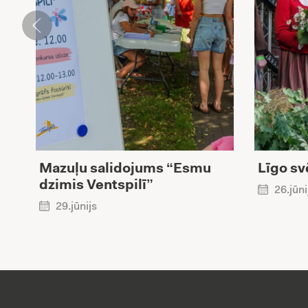
Mazuļu salidojums “Esmu
Līgo sv
dzimis Ventspilī”
26.jūni
29.jūnijs