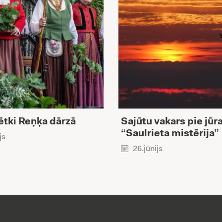
ētki Reņķa dārzā
Sajūtu vakars pie jūr
“Saulrieta mistērija”
js
26.jūnijs