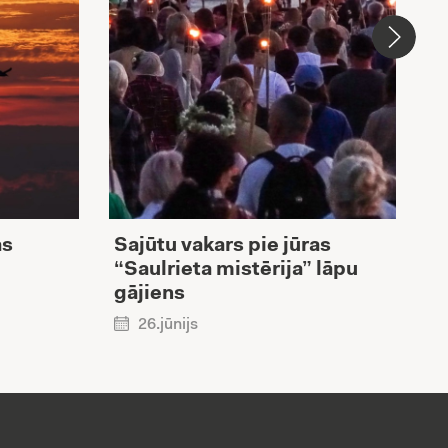
as
Sajūtu vakars pie jūras
B
“Saulrieta mistērija” lāpu
“
gājiens
26.jūnijs