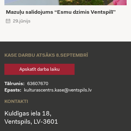
Mazuļu salidojums “Esmu dzimis Ventspilī”
29.jūnijs
KASE DARBU ATSĀKS 8.SEPTEMBRĪ
Apskatīt darba laiku
Tālrunis:
63607670
Epasts:
kulturascentrs.kase@ventspils.lv
KONTAKTI
Kuldīgas iela 18,
Ventspils, LV-3601