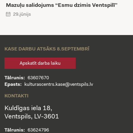
Mazuļu salidojums “Esmu dzimis Ventspilī”
29.jūnijs
KASE DARBU ATSĀKS 8.SEPTEMBRĪ
Apskatīt darba laiku
Tālrunis:
63607670
Epasts:
kulturascentrs.kase@ventspils.lv
KONTAKTI
Kuldīgas iela 18,
Ventspils, LV-3601
Tālrunis:
63624796