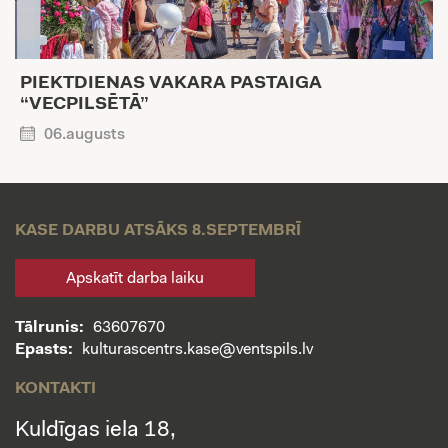
PIEKTDIENAS VAKARA PASTAIGA
“VECPILSĒTĀ”
06.augusts
KASE DARBU ATSĀKS 8.SEPTEMBRĪ
Apskatīt darba laiku
Tālrunis:
63607670
Epasts:
kulturascentrs.kase@ventspils.lv
KONTAKTI
Kuldīgas iela 18,