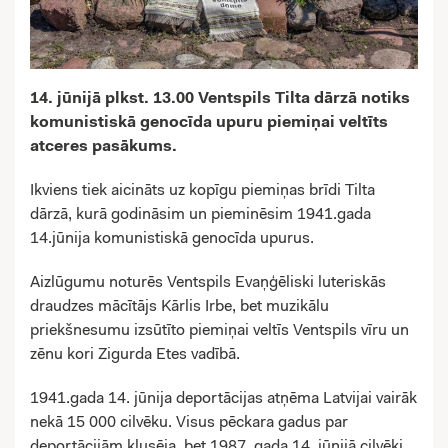
14. jūnijā plkst. 13.00 Ventspils Tilta dārzā notiks
komunistiskā genocīda upuru piemiņai veltīts
atceres pasākums.
Ikviens tiek aicināts uz kopīgu piemiņas brīdi Tilta
dārzā, kurā godināsim un pieminēsim 1941.gada
14.jūnija komunistiskā genocīda upurus.
Aizlūgumu noturēs Ventspils Evaņģēliski luteriskās
draudzes mācītājs Kārlis Irbe, bet muzikālu
priekšnesumu izsūtīto piemiņai veltīs Ventspils vīru un
zēnu kori Zigurda Etes vadībā.
1941.gada 14. jūnija deportācijas atņēma Latvijai vairāk
nekā 15 000 cilvēku. Visus pēckara gadus par
deportācijām klusēja, bet 1987. gada 14. jūnijā cilvēki