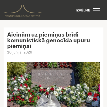
IZVĒLNE
Aicinām uz piemiņas brīdi
komunistiskā genocīda upuru
piemiņai
10.jūnijs, 2026