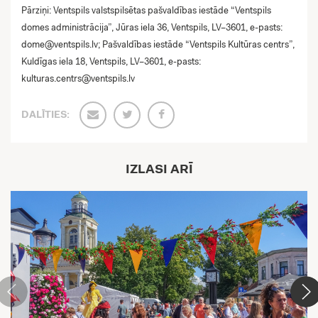
Pārziņi: Ventspils valstspilsētas pašvaldības iestāde “Ventspils
domes administrācija”, Jūras iela 36, Ventspils, LV–3601, e-pasts:
dome@ventspils.lv
; Pašvaldības iestāde “Ventspils Kultūras centrs”,
Kuldīgas iela 18, Ventspils, LV–3601, e-pasts:
kulturas.centrs@ventspils.lv
DALĪTIES:
IZLASI ARĪ