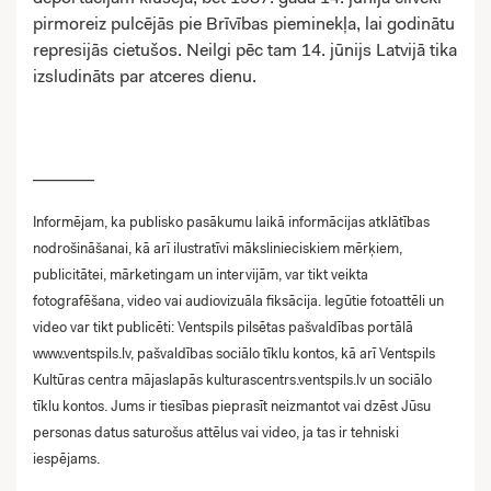
pirmoreiz pulcējās pie Brīvības pieminekļa, lai godinātu
represijās cietušos. Neilgi pēc tam 14. jūnijs Latvijā tika
izsludināts par atceres dienu.
_______
Informējam, ka publisko pasākumu laikā informācijas atklātības
nodrošināšanai, kā arī ilustratīvi mākslinieciskiem mērķiem,
publicitātei, mārketingam un intervijām, var tikt veikta
fotografēšana, video vai audiovizuāla fiksācija. Iegūtie fotoattēli un
video var tikt publicēti: Ventspils pilsētas pašvaldības portālā
www.ventspils.lv, pašvaldības sociālo tīklu kontos, kā arī Ventspils
Kultūras centra mājaslapās kulturascentrs.ventspils.lv un sociālo
tīklu kontos. Jums ir tiesības pieprasīt neizmantot vai dzēst Jūsu
personas datus saturošus attēlus vai video, ja tas ir tehniski
iespējams.