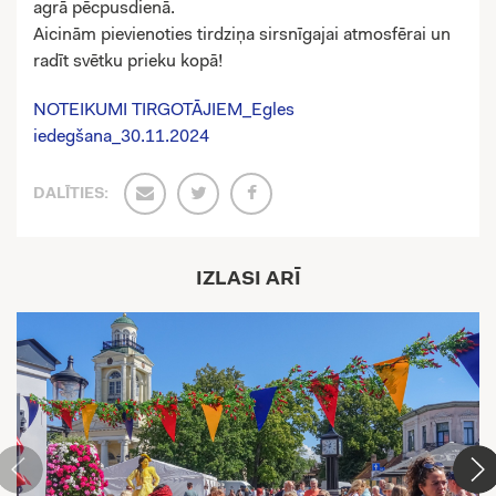
agrā pēcpusdienā.
Aicinām pievienoties tirdziņa sirsnīgajai atmosfērai un
radīt svētku prieku kopā!
NOTEIKUMI TIRGOTĀJIEM_Egles
iedegšana_30.11.2024
DALĪTIES:
IZLASI ARĪ