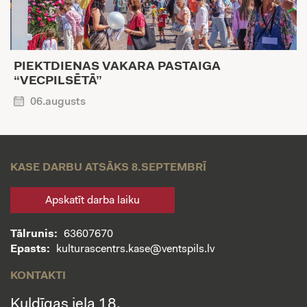
PIEKTDIENAS VAKARA PASTAIGA
“VECPILSĒTĀ”
06.augusts
KASE DARBU ATSĀKS 8.SEPTEMBRĪ
Apskatīt darba laiku
Tālrunis:
63607670
Epasts:
kulturascentrs.kase@ventspils.lv
KONTAKTI
Kuldīgas iela 18,