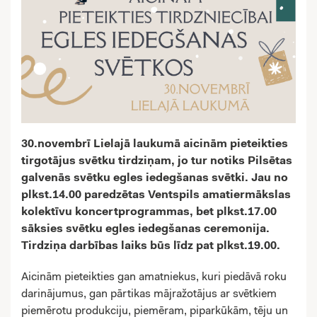
30.novembrī Lielajā laukumā aicinām pieteikties
tirgotājus svētku tirdziņam, jo tur notiks Pilsētas
galvenās svētku egles iedegšanas svētki. Jau no
plkst.14.00 paredzētas Ventspils amatiermākslas
kolektīvu koncertprogrammas, bet plkst.17.00
sāksies svētku egles iedegšanas ceremonija.
Tirdziņa darbības laiks būs līdz pat plkst.19.00.
Aicinām pieteikties gan amatniekus, kuri piedāvā roku
darinājumus, gan pārtikas mājražotājus ar svētkiem
piemērotu produkciju, piemēram, piparkūkām, tēju un