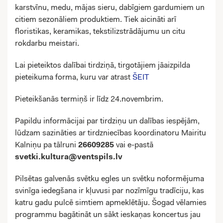
karstvīnu, medu, mājas sieru, dabīgiem gardumiem un
citiem sezonāliem produktiem. Tiek aicināti arī
floristikas, keramikas, tekstilizstrādājumu un citu
rokdarbu meistari.
Lai pieteiktos dalībai tirdziņā, tirgotājiem jāaizpilda
pieteikuma forma, kuru var atrast
ŠEIT
Pieteikšanās termiņš ir līdz 24.novembrim.
Papildu informācijai par tirdziņu un dalības iespējām,
lūdzam sazināties ar tirdzniecības koordinatoru Mairitu
Kalniņu pa tālruni
26609285
vai e-pastā
svetki.kultura@ventspils.lv
Pilsētas galvenās svētku egles un svētku noformējuma
svinīga iedegšana ir kļuvusi par nozīmīgu tradīciju, kas
katru gadu pulcē simtiem apmeklētāju. Šogad vēlamies
programmu bagātināt un sākt ieskaņas koncertus jau