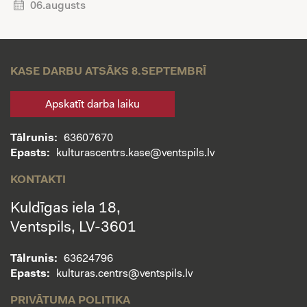
06.augusts
KASE DARBU ATSĀKS 8.SEPTEMBRĪ
Apskatīt darba laiku
Tālrunis:
63607670
Epasts:
kulturascentrs.kase@ventspils.lv
KONTAKTI
Kuldīgas iela 18,
Ventspils, LV-3601
Tālrunis:
63624796
Epasts:
kulturas.centrs@ventspils.lv
PRIVĀTUMA POLITIKA