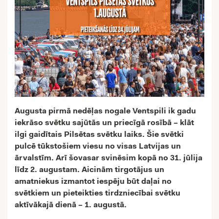
Augusta pirmā nedēļas nogale Ventspili ik gadu
iekrāso svētku sajūtās un priecīgā rosībā – klāt
ilgi gaidītais Pilsētas svētku laiks. Šie svētki
pulcē tūkstošiem viesu no visas Latvijas un
ārvalstīm. Arī šovasar svinēsim kopā no 31. jūlija
līdz 2. augustam. Aicinām tirgotājus un
amatniekus izmantot iespēju būt daļai no
svētkiem un pieteikties tirdzniecībai svētku
aktīvākajā dienā – 1. augustā.