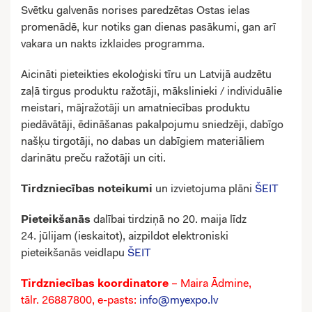
Svētku galvenās norises paredzētas Ostas ielas
promenādē, kur notiks gan dienas pasākumi, gan arī
vakara un nakts izklaides programma.
Aicināti pieteikties ekoloģiski tīru un Latvijā audzētu
zaļā tirgus produktu ražotāji, mākslinieki / individuālie
meistari, mājražotāji un amatniecības produktu
piedāvātāji, ēdināšanas pakalpojumu sniedzēji, dabīgo
našķu tirgotāji, no dabas un dabīgiem materiāliem
darinātu preču ražotāji un citi.
Tirdzniecības noteikumi
un izvietojuma plāni
ŠEIT
Pieteikšanās
dalībai tirdziņā no 20. maija līdz
24. jūlijam (ieskaitot), aizpildot elektroniski
pieteikšanās veidlapu
ŠEIT
Tirdzniecības koordinatore
– Maira Ādmine,
tālr. 26887800, e-pasts:
info@myexpo.lv