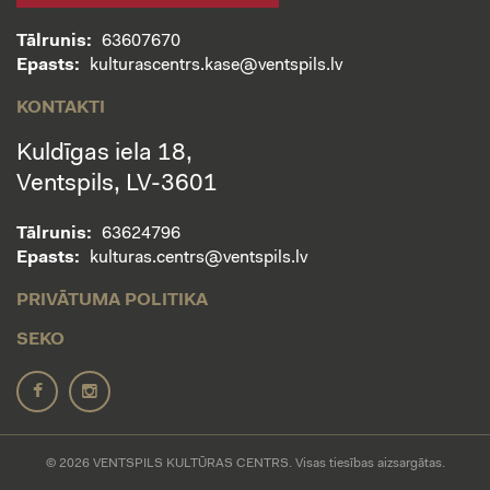
Tālrunis:
63607670
Epasts:
kulturascentrs.kase@ventspils.lv
KONTAKTI
Kuldīgas iela 18,
Ventspils, LV-3601
Tālrunis:
63624796
Epasts:
kulturas.centrs@ventspils.lv
PRIVĀTUMA POLITIKA
SEKO
© 2026 VENTSPILS KULTŪRAS CENTRS. Visas tiesības aizsargātas.