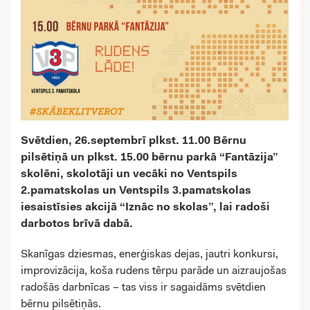
Svētdien, 26.septembrī plkst. 11.00 Bērnu
pilsētiņā un plkst. 15.00 bērnu parkā “Fantāzija”
skolēni, skolotāji un vecāki no Ventspils
2.pamatskolas un Ventspils 3.pamatskolas
iesaistīsies akcijā “Iznāc no skolas”, lai radoši
darbotos brīvā dabā.
Skanīgas dziesmas, enerģiskas dejas, jautri konkursi,
improvizācija, koša rudens tērpu parāde un aizraujošas
radošās darbnīcas – tas viss ir sagaidāms svētdien
bērnu pilsētiņās.