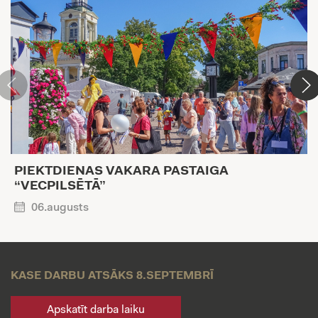
PIEKTDIENAS VAKARA PASTAIGA
“VECPILSĒTĀ”
06.augusts
KASE DARBU ATSĀKS 8.SEPTEMBRĪ
Apskatīt darba laiku