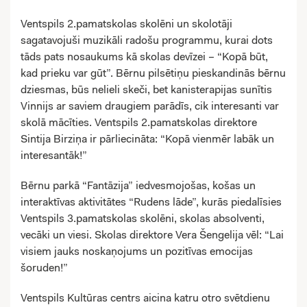
Ventspils 2.pamatskolas skolēni un skolotāji
sagatavojuši muzikāli radošu programmu, kurai dots
tāds pats nosaukums kā skolas devīzei – “Kopā būt,
kad prieku var gūt”. Bērnu pilsētiņu pieskandinās bērnu
dziesmas, būs nelieli skeči, bet kanisterapijas sunītis
Vinnijs ar saviem draugiem parādīs, cik interesanti var
skolā mācīties. Ventspils 2.pamatskolas direktore
Sintija Birziņa ir pārliecināta: “Kopā vienmēr labāk un
interesantāk!”
Bērnu parkā “Fantāzija” iedvesmojošas, košas un
interaktīvas aktivitātes “Rudens lāde”, kurās piedalīsies
Ventspils 3.pamatskolas skolēni, skolas absolventi,
vecāki un viesi. Skolas direktore Vera Šengelija vēl: “Lai
visiem jauks noskaņojums un pozitīvas emocijas
šoruden!”
Ventspils Kultūras centrs aicina katru otro svētdienu