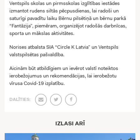
Ventspils skolas un pirmsskolas izglītības iestādes
izmantot rudens siltās pēcpusdienas, lai radoši un
saturīgi pavadītu laiku Bērnu pilsētiņā un bērnu parkā
“Fantāzija”, piemēram, organizējot radošās darbnīcas,
sporta un mākslas aktivitātes.
Norises atbalsta SIA “Circle K Latvia” un Ventspils
valstspilsētas pašvaldība.
Aicinām būt atbildīgiem un ievērot valstī noteiktos
ierobežojumus un rekomendācijas, lai ierobežotu
vīrusa Covid-19 izplatību.
DALĪTIES:
IZLASI ARĪ