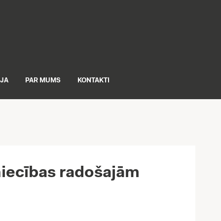
IJA
PAR MUMS
KONTAKTI
zniecības radošajām