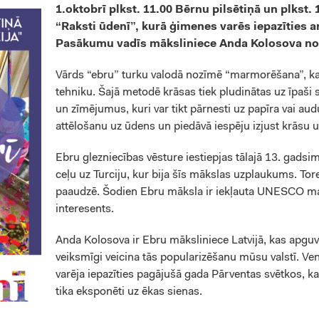
1.oktobrī plkst. 11.00 Bērnu pilsētiņā un plkst
“Raksti ūdenī”, kurā ģimenes varēs iepazīties 
Pasākumu vadīs māksliniece Anda Kolosova no 
Vārds “ebru” turku valodā nozīmē “marmorēšana”, kas
tehniku. Šajā metodē krāsas tiek pludinātas uz īpaši
un zīmējumus, kuri var tikt pārnesti uz papīra vai au
attēlošanu uz ūdens un piedāvā iespēju izjust krāsu 
Ebru glezniecības vēsture iestiepjas tālajā 13. gadsimt
ceļu uz Turciju, kur bija šīs mākslas uzplaukums. Tor
paaudzē. Šodien Ebru māksla ir iekļauta UNESCO man
interesents.
Anda Kolosova ir Ebru māksliniece Latvijā, kas apgu
veiksmīgi veicina tās popularizēšanu mūsu valstī. Ven
varēja iepazīties pagājušā gada Pārventas svētkos, k
tika eksponēti uz ēkas sienas.