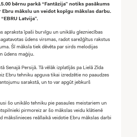
. 15.00 bērnu parkā “Fantāzija” notiks pasākums
ar Ebru mākslu un veidot kopīgu mākslas darbu.
“EBRU Latvija”.
 apraksta īpaši burvīgu un unikālu glezniecības
 sagatavotas ūdens virsmas, radot sarežģītus rakstus
duma. Šī māksla tiek dēvēta par sirds melodijas
un ūdens maģiju.
ā Senajā Persijā. Tā vēlāk izplatījās pa Lielā Zīda
eiz Ebru tehniku apguva tikai izredzētie no paaudzes
tojumu sarakstā, un to var apgūt jebkurš
vusi šo unikālo tehniku pie pasaules meistariem un
tspilnieki pirmoreiz ar šo mākslas veidu klātienē
ad mākslinieces reāllaikā veidotie Ebru mākslas darbi