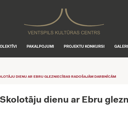
OLEKTĪVI
PAKALPOJUMI
PROJEKTU KONKURSI
GALER
KOLOTĀJU DIENU AR EBRU GLEZNIECĪBAS RADOŠAJĀM DARBNĪCĀM
 Skolotāju dienu ar Ebru gle