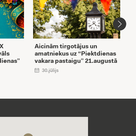
XX
Aicinām tirgotājus un
V
vāls
amatniekus uz “Piektdienas
i
dienas”
vakara pastaigu” 21.augustā
R
p
30.jūlijs