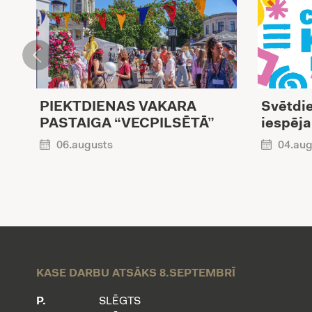
PIEKTDIENAS VAKARA
Svētdie
PASTAIGA “VECPILSĒTĀ”
iespēja
06.augusts
04.aug
KASE DARBU ATSĀKS 8.SEPTEMBRĪ
P.
SLĒGTS