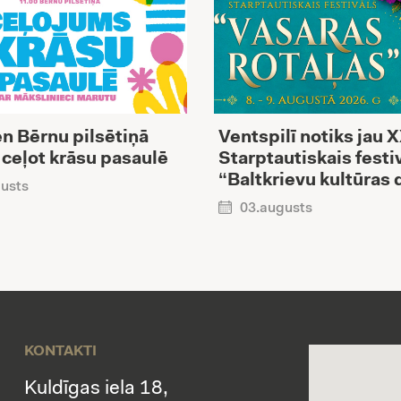
n Bērnu pilsētiņā
Ventspilī notiks jau 
 ceļot krāsu pasaulē
Starptautiskais festi
“Baltkrievu kultūras 
usts
03.augusts
KONTAKTI
Kuldīgas iela 18,