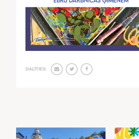
DALĪTIES: