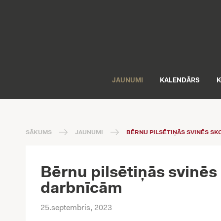
JAUNUMI
KALENDĀRS
K
SĀKUMS
JAUNUMI
BĒRNU PILSĒTIŅĀS SVINĒS S
Bērnu pilsētiņās svinēs
darbnīcām
25.septembris, 2023