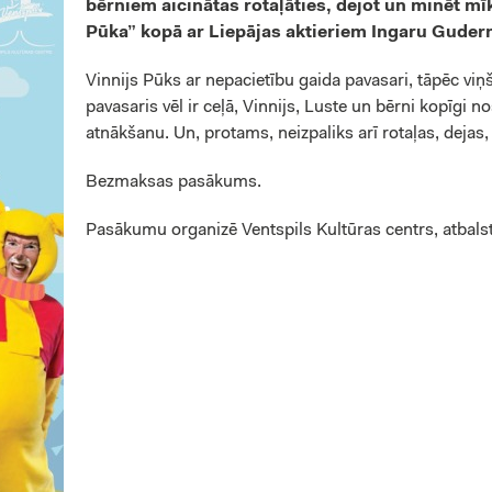
bērniem aicinātas rotaļāties, dejot un minēt m
Pūka” kopā ar Liepājas aktieriem Ingaru Guder
Vinnijs Pūks ar nepacietību gaida pavasari, tāpēc viņš
pavasaris vēl ir ceļā, Vinnijs, Luste un bērni kopīgi no
atnākšanu. Un, protams, neizpaliks arī rotaļas, dejas
Bezmaksas pasākums.
Pasākumu organizē Ventspils Kultūras centrs, atbalsta