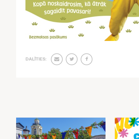
DALĪTIES: