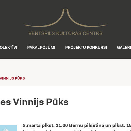
OLEKTĪVI
PAKALPOJUMI
PROJEKTU KONKURSI
GALER
VINNIJS PŪKS
ies Vinnijs Pūks
2.martā plkst. 11.00 Bērnu pilsētiņā un plkst. 