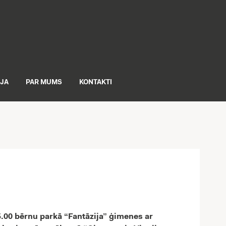
IJA
PAR MUMS
KONTAKTI
15.00 bērnu parkā “Fantāzija” ģimenes ar