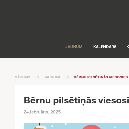
JAUNUMI
KALENDĀRS
K
SĀKUMS
JAUNUMI
BĒRNU PILSĒTIŅĀS VIESOSIES 
Bērnu pilsētiņās viesos
24.februāris, 2025