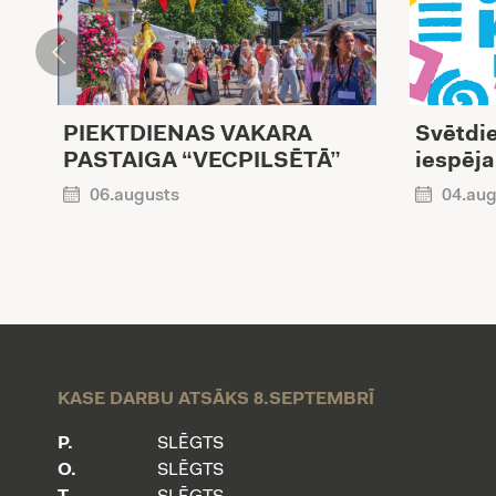
PIEKTDIENAS VAKARA
Svētdie
PASTAIGA “VECPILSĒTĀ”
iespēja
06.augusts
04.aug
KASE DARBU ATSĀKS 8.SEPTEMBRĪ
P.
SLĒGTS
O.
SLĒGTS