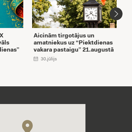
XX
Aicinām tirgotājus un
V
vāls
amatniekus uz “Piektdienas
i
dienas”
vakara pastaigu” 21.augustā
R
p
30.jūlijs