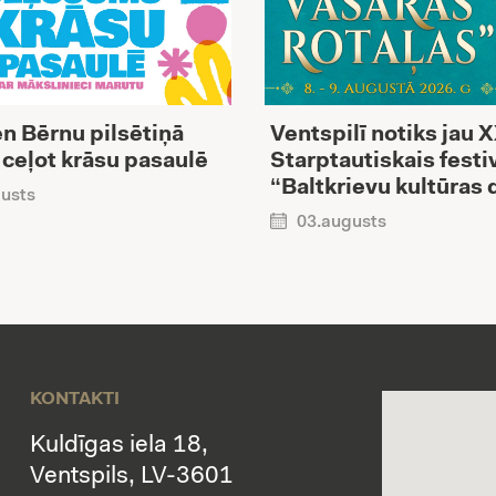
n Bērnu pilsētiņā
Ventspilī notiks jau 
 ceļot krāsu pasaulē
Starptautiskais festi
“Baltkrievu kultūras 
usts
03.augusts
KONTAKTI
Kuldīgas iela 18,
Ventspils, LV-3601