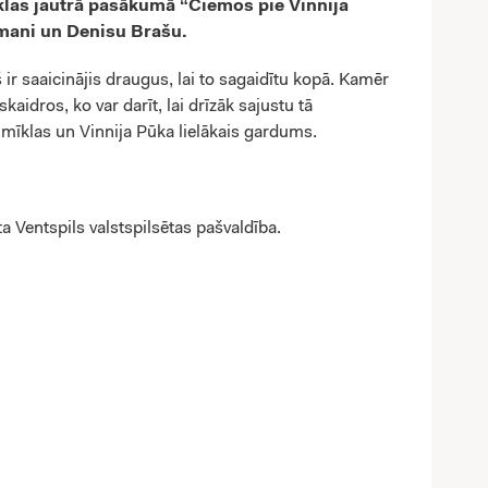
īklas jautrā pasākumā “Ciemos pie Vinnija
mani un Denisu Brašu.
 ir saaicinājis draugus, lai to sagaidītu kopā. Kamēr
skaidros, ko var darīt, lai drīzāk sajustu tā
, mīklas un Vinnija Pūka lielākais gardums.
 Ventspils valstspilsētas pašvaldība.