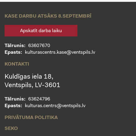
KASE DARBU ATSĀKS 8.SEPTEMBRĪ
Apskatīt darba laiku
Tālrunis:
63607670
Epasts:
kulturascentrs.kase@ventspils.lv
KONTAKTI
Kuldīgas iela 18,
Ventspils, LV-3601
Tālrunis:
63624796
Epasts:
kulturas.centrs@ventspils.lv
PRIVĀTUMA POLITIKA
SEKO