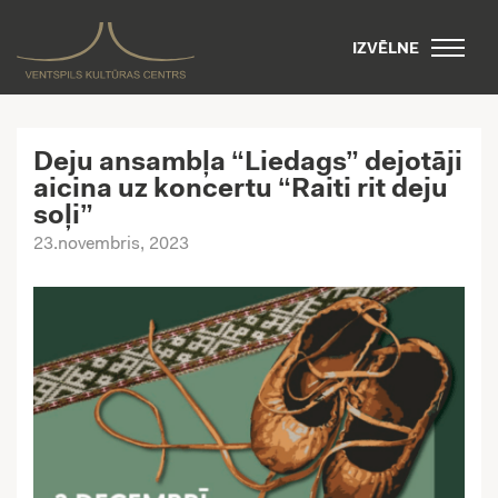
IZVĒLNE
Deju ansambļa “Liedags” dejotāji
aicina uz koncertu “Raiti rit deju
soļi”
23.novembris, 2023