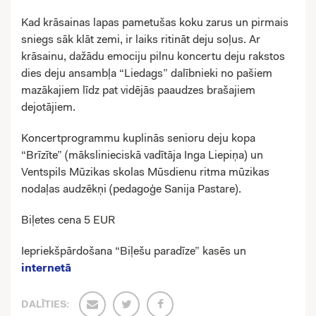
Kad krāsainas lapas pametušas koku zarus un pirmais
sniegs sāk klāt zemi, ir laiks ritināt deju soļus. Ar
krāsainu, dažādu emociju pilnu koncertu deju rakstos
dies deju ansambļa “Liedags” dalībnieki no pašiem
mazākajiem līdz pat vidējās paaudzes brašajiem
dejotājiem.
Koncertprogrammu kuplinās senioru deju kopa
“Brīzīte” (mākslinieciskā vadītāja Inga Liepiņa) un
Ventspils Mūzikas skolas Mūsdienu ritma mūzikas
nodaļas audzēkņi (pedagoģe Sanija Pastare).
Biļetes cena 5 EUR
Iepriekšpārdošana “Biļešu paradīze” kasēs un
internetā
DALĪTIES: