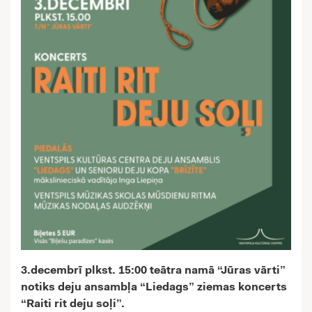
3.decembrī plkst. 15:00 teātra namā “Jūras vārti”
notiks deju ansambļa “Liedags” ziemas koncerts
“Raiti rit deju soļi”.