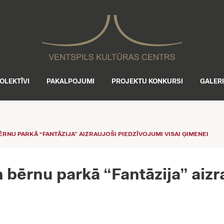
OLEKTĪVI
PAKALPOJUMI
PROJEKTU KONKURSI
GALER
ĒRNU PARKĀ “FANTĀZIJA” AIZRAUJOŠI PIEDZĪVOJUMI VISAI ĢIMENEI
n bērnu parkā “Fantāzija” aizr