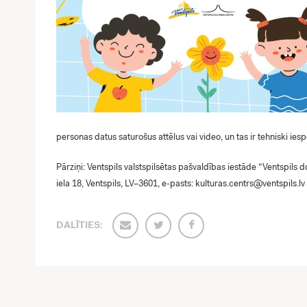
personas datus saturošus attēlus vai video, un tas ir tehniski ies
Pārziņi: Ventspils valstspilsētas pašvaldības iestāde “Ventspils do
iela 18, Ventspils, LV–3601, e-pasts:
kulturas.centrs@ventspils.lv
DALĪTIES: