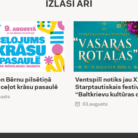
IZLASI ARĪ
n Bērnu pilsētiņā
Ventspilī notiks jau 
 ceļot krāsu pasaulē
Starptautiskais festi
“Baltkrievu kultūras 
usts
03.augusts