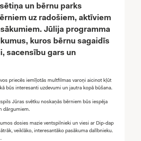
lsētiņa un bērnu parks
bērniem uz radošiem, aktīviem
pasākumiem. Jūlija programma
ikumus, kuros bērnu sagaidīs
i, sacensību gars un
os priecēs iemīļotās multfilmas varoņi aicinot kļūt
ā būs interesanti uzdevumi un jautra kopā būšana.
spils Jūras svētku noskaņās bērniem būs iespēja
iem dārgumiem.
umos dosies mazie ventspilnieki un viesi ar Dip-dap
 ātrāk, veiklāko, interesantāko pasākuma dalībnieku.
.