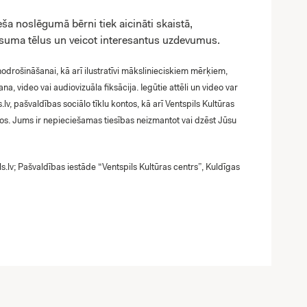
a noslēgumā bērni tiek aicināti skaistā,
Visuma tēlus un veicot interesantus uzdevumus.
odrošināšanai, kā arī ilustratīvi mākslinieciskiem mērķiem,
na, video vai audiovizuāla fiksācija. Iegūtie attēli un video var
.lv, pašvaldības sociālo tīklu kontos, kā arī Ventspils Kultūras
ntos. Jums ir nepieciešamas tiesības neizmantot vai dzēst Jūsu
s.lv
; Pašvaldības iestāde “Ventspils Kultūras centrs”, Kuldīgas