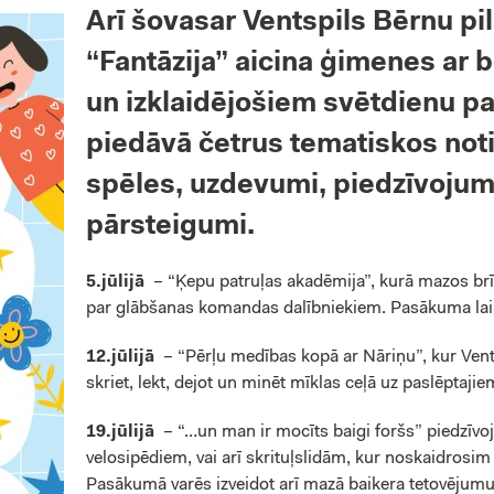
Arī šovasar Ventspils Bērnu pi
“Fantāzija” aicina ģimenes ar 
un izklaidējošiem svētdienu 
piedāvā četrus tematiskos not
spēles, uzdevumi, piedzīvojum
pārsteigumi.
5.jūlijā
– “Ķepu patruļas akadēmija”, kurā mazos brīv
par glābšanas komandas dalībniekiem. Pasākuma laik
12.jūlijā
– “Pērļu medības kopā ar Nāriņu”, kur Vent
skriet, lekt, dejot un minēt mīklas ceļā uz paslēptaj
19.jūlijā
– “…un man ir mocīts baigi foršs” piedzīvoj
velosipēdiem, vai arī skrituļslidām, kur noskaidrosim
Pasākumā varēs izveidot arī mazā baikera tetovējumu