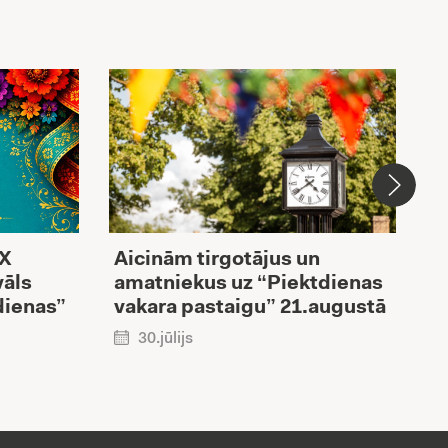
XX
Aicinām tirgotājus un
V
vāls
amatniekus uz “Piektdienas
i
dienas”
vakara pastaigu” 21.augustā
R
p
30.jūlijs