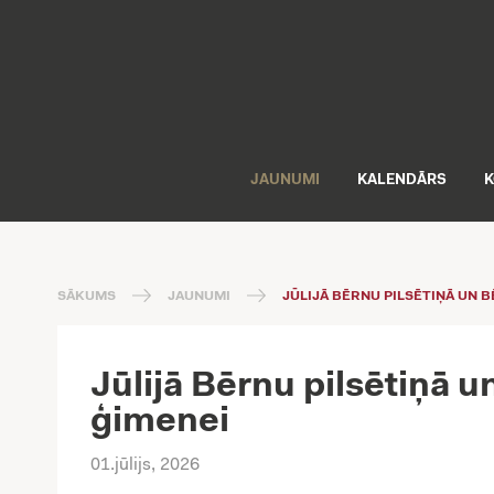
JAUNUMI
KALENDĀRS
K
SĀKUMS
JAUNUMI
JŪLIJĀ BĒRNU PILSĒTIŅĀ UN B
Jūlijā Bērnu pilsētiņā u
ģimenei
01.jūlijs, 2026