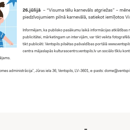
26.jūlijā
– “Visuma tēlu karnevāls atgriežas” – mēneš
piedzīvojumiem pilnā karnevālā, satiekot iemīļotos 
Informējam, ka publisko pasākumu laikā informācijas atklātības n
publicitātei, mārketingam un intervijām, var tikt veikta fotografēša
tikt publicēti: Ventspils pilsētas pašvaldības portālā www.ventspils
centra mājaslapās kulturascentrs.ventspils.lv un sociālo tīklu ko
pējams.
mes administrācija”, Jūras iela 36, ​​Ventspils, LV–3601, e-pasts:
dome@ventspil