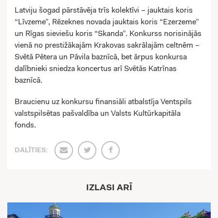
Latviju šogad pārstāvēja trīs kolektīvi – jauktais koris
“Līvzeme”, Rēzeknes novada jauktais koris “Ezerzeme”
un Rīgas sieviešu koris “Skanda”. Konkurss norisinājās
vienā no prestižākajām Krakovas sakrālajām celtnēm –
Svētā Pētera un Pāvila baznīcā, bet ārpus konkursa
dalībnieki sniedza koncertus arī Svētās Katrīnas
baznīcā.
Braucienu uz konkursu finansiāli atbalstīja Ventspils
valstspilsētas pašvaldība un Valsts Kultūrkapitāla
fonds.
DALĪTIES:
IZLASI ARĪ