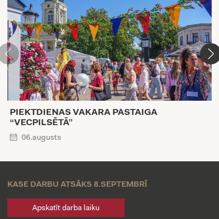
PIEKTDIENAS VAKARA PASTAIGA
“VECPILSĒTĀ”
06.augusts
KASE DARBU ATSĀKS 8.SEPTEMBRĪ
Apskatīt darba laiku