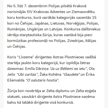
No 5. līdz 7. decembrim Polijas pilsētā Krakovā
norisinājās XIV Krakovas Adventes un Ziemassvētku
koru konkurss, kurā vairākās kategorijās sacentās 15
kori no Čehijas, Japānas, Lietuvas, Norvēģijas, Polijas,
Rumānijas, Ungārijas un Latvijas. Konkursa dalībniekus
vērtēja starptautiska žūrija, kuras sastāvā bija pieci
kormūzikas profesionāļi no Polijas, Zviedrijas, Itālijas
un Čehijas.
Koris “Līvzeme” diriģentes Astras Plostnieces vadībā
startēja jaukto koru kategorijā, kur izpildīja četras
dziesmas: Emīla Dārziņa
“Ja uz Bētlemi es ietu”
, Ola
Jeilo
“Ubi caritas”
, Žaka Kohēna
“Gaudete”
un Ērika
Ešenvalda
“O salutaris hostia”
.
Žūrija kori novērtēja ar Zelta diplomu un Zelta eņģeļa
statueti, savukārt diriģente Astra Plostniece saņēma
balvu kā labākā diriģente visā konkursā.