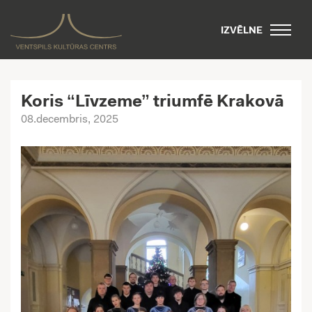
IZVĒLNE
Koris “Līvzeme” triumfē Krakovā
08.decembris, 2025