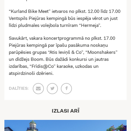
“Kurland Bike Meet” ietvaros no plkst. 12.00 līdz 17.00
Ventspils Piejūras kempingā būs iespēja vērot un just
līdzi pludmales volejbola turnīram “Hermeja”.
Savukārt, vakara koncertprogrammā no plkst. 17.00
Piejūras kempingā par īpašu pasākuma noskaņu
parūpēsies grupas “Atis Ieviņš & Co”, “Moonshakers”
un dīdžejs Boom. Būs dažādi konkursi un jautras
izdarības, “Frīdis@Co” karaoke, uzkodas un
atspirdzinoši dzērieni.
DALĪTIES:
IZLASI ARĪ