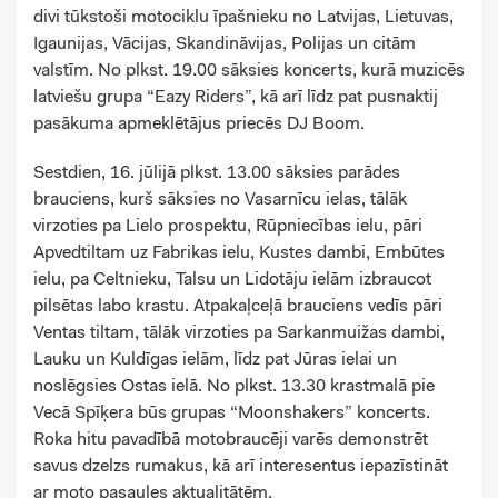
divi tūkstoši motociklu īpašnieku no Latvijas, Lietuvas,
Igaunijas, Vācijas, Skandināvijas, Polijas un citām
valstīm. No plkst. 19.00 sāksies koncerts, kurā muzicēs
latviešu grupa “Eazy Riders”, kā arī līdz pat pusnaktij
pasākuma apmeklētājus priecēs DJ Boom.
Sestdien, 16. jūlijā plkst. 13.00 sāksies parādes
brauciens, kurš sāksies no Vasarnīcu ielas, tālāk
virzoties pa Lielo prospektu, Rūpniecības ielu, pāri
Apvedtiltam uz Fabrikas ielu, Kustes dambi, Embūtes
ielu, pa Celtnieku, Talsu un Lidotāju ielām izbraucot
pilsētas labo krastu. Atpakaļceļā brauciens vedīs pāri
Ventas tiltam, tālāk virzoties pa Sarkanmuižas dambi,
Lauku un Kuldīgas ielām, līdz pat Jūras ielai un
noslēgsies Ostas ielā. No plkst. 13.30 krastmalā pie
Vecā Spīķera būs grupas “Moonshakers” koncerts.
Roka hitu pavadībā motobraucēji varēs demonstrēt
savus dzelzs rumakus, kā arī interesentus iepazīstināt
ar moto pasaules aktualitātēm.