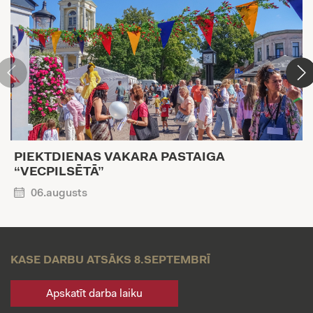
PIEKTDIENAS VAKARA PASTAIGA
“VECPILSĒTĀ”
06.augusts
KASE DARBU ATSĀKS 8.SEPTEMBRĪ
Apskatīt darba laiku