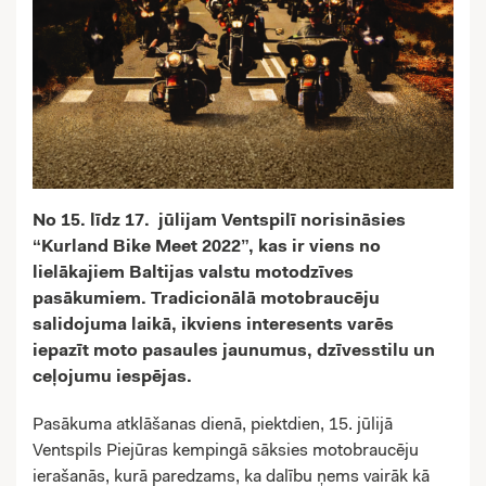
No 15. līdz 17. jūlijam Ventspilī norisināsies
“Kurland Bike Meet 2022”, kas ir viens no
lielākajiem Baltijas valstu motodzīves
pasākumiem. Tradicionālā motobraucēju
salidojuma laikā, ikviens interesents varēs
iepazīt moto pasaules jaunumus, dzīvesstilu un
ceļojumu iespējas.
Pasākuma atklāšanas dienā, piektdien, 15. jūlijā
Ventspils Piejūras kempingā sāksies motobraucēju
ierašanās, kurā paredzams, ka dalību ņems vairāk kā