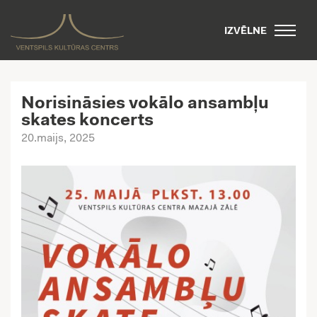
IZVĒLNE
Norisināsies vokālo ansambļu
skates koncerts
20.maijs, 2025