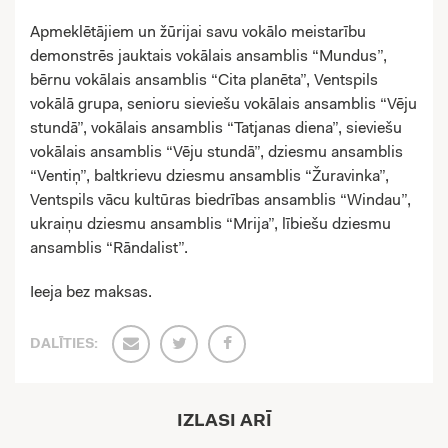
Apmeklētājiem un žūrijai savu vokālo meistarību
demonstrēs jauktais vokālais ansamblis “Mundus”,
bērnu vokālais ansamblis “Cita planēta”, Ventspils
vokālā grupa, senioru sieviešu vokālais ansamblis “Vēju
stundā”, vokālais ansamblis “Tatjanas diena”, sieviešu
vokālais ansamblis “Vēju stundā”, dziesmu ansamblis
“Ventiņ”, baltkrievu dziesmu ansamblis “Žuravinka”,
Ventspils vācu kultūras biedrības ansamblis “Windau”,
ukraiņu dziesmu ansamblis “Mrija”, lībiešu dziesmu
ansamblis “Rāndalist”.
Ieeja bez maksas.
DALĪTIES:
IZLASI ARĪ