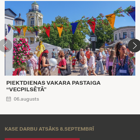
PIEKTDIENAS VAKARA PASTAIGA
“VECPILSĒTĀ”
06.augusts
KASE DARBU ATSĀKS 8.SEPTEMBRĪ