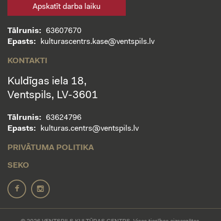
Apskatīt darba laiku
Tālrunis:
63607670
Epasts:
kulturascentrs.kase@ventspils.lv
KONTAKTI
Kuldīgas iela 18,
Ventspils, LV-3601
Tālrunis:
63624796
Epasts:
kulturas.centrs@ventspils.lv
PRIVĀTUMA POLITIKA
SEKO