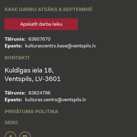
KASE DARBU ATSĀKS 8.SEPTEMBRĪ
Apskatīt darba laiku
Tālrunis:
63607670
Epasts:
kulturascentrs.kase@ventspils.lv
KONTAKTI
Kuldīgas iela 18,
Ventspils, LV-3601
Tālrunis:
63624796
Epasts:
kulturas.centrs@ventspils.lv
PRIVĀTUMA POLITIKA
SEKO