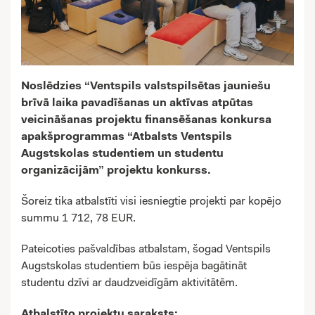
Noslēdzies “Ventspils valstspilsētas jauniešu
brīvā laika pavadīšanas un aktīvas atpūtas
veicināšanas projektu finansēšanas konkursa
apakšprogrammas “Atbalsts Ventspils
Augstskolas studentiem un studentu
organizācijām” projektu konkurss.
Šoreiz tika atbalstīti visi iesniegtie projekti par kopējo
summu 1 712, 78 EUR.
Pateicoties pašvaldības atbalstam, šogad Ventspils
Augstskolas studentiem būs iespēja bagātināt
studentu dzīvi ar daudzveidīgām aktivitātēm.
Atbalstīto projektu saraksts: