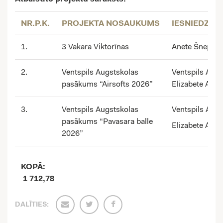
NR.P.K.
PROJEKTA NOSAUKUMS
IESNIEDZĒJS
1.
3 Vakara Viktorīnas
Anete Šnepste
2.
Ventspils Augstskolas
Ventspils Augs
pasākums “Airsofts 2026”
Elizabete Apiņ
3.
Ventspils Augstskolas
Ventspils Augs
pasākums “Pavasara balle
Elizabete Apiņ
2026”
KOPĀ:
1 712,78
DALĪTIES: