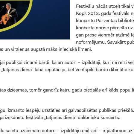
Festivālu nācās atcelt tikai
Kopš 2013. gada festivāls n
koncertu Pārventas bibliot
koncerta norise pārcelta uz 
gan prese vienmēr atzīmē fes
noformējumu. Savukārt publ
s un virzienus augstā mākslinieciskā līmenī.
ai publikai zināmi bardi, kā arī autori – izpildītāji, kuri ne reizi 
la „Tatjanas diena” labā reputācija, bet Ventspils bardu dibinātie
tas dziesmas, tomēr gandrīz katru gadu piedalās arī kāds populā
 Rīgu, izmanto iespēju uzstāties arī galvaspilsētas publikas priek
īgā izskanētu festivāla „Tatjanas diena” dalībnieku koncerts.
 saietu uzaicināto autoru – izpildītāju daiļradi – ir jāatbrauc uz V