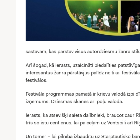
sastāvam, kas pārstāv visus autordziesmu žanra stilu
Arī šogad, kā ierasts, uzaicināti piedalīties patstāvīgaj
interesantus žanra pārstāvjus palīdz ne tikai festivā
festivālos.
Festivāla programmas pamatā ir krievu valodā izpildī
izņēmums. Dziesmas skanēs arī poļu valodā.
Ierasts, ka atsevišķi saieta dalībnieki, braucot caur
trīs solistu centienus, lai pa ceļam uz Ventspili arī R
Un tomēr – lai pilnībā izbaudītu uz Starptautisko bardu