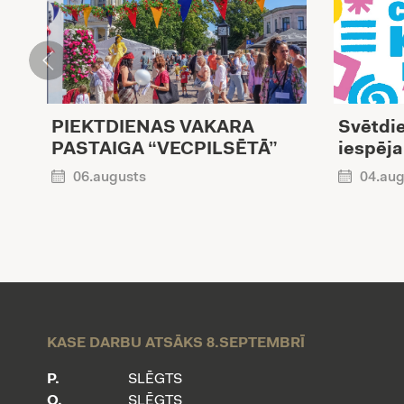
PIEKTDIENAS VAKARA
Svētdie
PASTAIGA “VECPILSĒTĀ”
iespēja
06.augusts
04.aug
KASE DARBU ATSĀKS 8.SEPTEMBRĪ
P.
SLĒGTS
O.
SLĒGTS