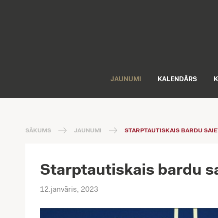
JAUNUMI
KALENDĀRS
K
SĀKUMS
JAUNUMI
STARPTAUTISKAIS BARDU SAIET
Starptautiskais bardu s
12.janvāris, 2023