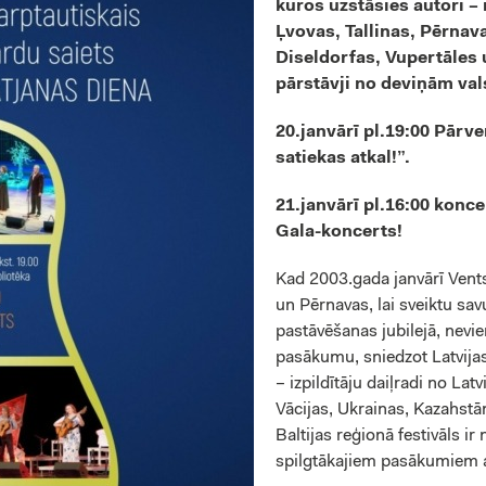
kuros uzstāsies autori – 
Ļvovas, Tallinas, Pērnav
Diseldorfas, Vupertāles
pārstāvji no deviņām val
20.janvārī pl.19:00 Pārv
satiekas atkal!”.
21.janvārī pl.16:00 konce
Gala-koncerts!
Kad 2003.gada janvārī Ventsp
un Pērnavas, lai sveiktu sav
pastāvēšanas jubilejā, nevie
pasākumu, sniedzot Latvijas
– izpildītāju daiļradi no Latv
Vācijas, Ukrainas, Kazahstān
Baltijas reģionā festivāls ir
spilgtākajiem pasākumiem 