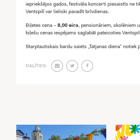
iepriekšējos gados, festivāla koncerti piesaistīs ne ti
Ventspilī var lieliski pavadīt brīvdienas.
Biļetes cena –
8,00 eiro
, pensionāriem, skolēniem 
biļešu cenas iespējams saglabāt pateicoties Ventspil
Starptautiskais bardu saiets „Tatjanas diena” notiek 
DALĪTIES: