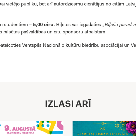
kai vietējo publiku, bet arī autordziesmu cienītājus no citām Latvi
un studentiem –
5,00 eiro.
Biļetes var iegādāties
„Biļešu paradīz
s pilsētas pašvaldības un citu sponsoru atbalstam.
pateicoties Ventspils Nacionālo kultūru biedrību asociācijai un V
IZLASI ARĪ