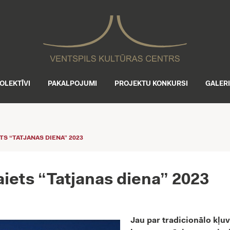
OLEKTĪVI
PAKALPOJUMI
PROJEKTU KONKURSI
GALER
S “TATJANAS DIENA” 2023
aiets “Tatjanas diena” 2023
Jau par tradicionālo kļuv