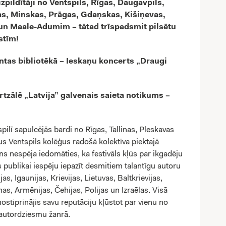
izpildītāji no Ventspils, Rīgas, Daugavpils,
as, Minskas, Prāgas, Gdaņskas, Kišiņevas,
 un Maale-Adumim – tātad trīspadsmit pilsētu
stīm!
entas bibliotēkā – Ieskaņu koncerts „Draugi
rtzālē „Latvija” galvenais saieta notikums –
ilī sapulcējās bardi no Rīgas, Tallinas, Pleskavas
us Ventspils kolēģus radošā kolektīva piektajā
ns nespēja iedomāties, ka festivāls kļūs par ikgadēju
 publikai iespēju iepazīt desmitiem talantīgu autoru
ijas, Igaunijas, Krievijas, Lietuvas, Baltkrievijas,
as, Armēnijas, Čehijas, Polijas un Izraēlas. Visā
 nostiprinājis savu reputāciju kļūstot par vienu no
autordziesmu žanrā.