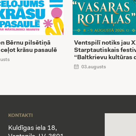
n Bērnu pilsētiņā
Ventspilī notiks jau 
 ceļot krāsu pasaulē
Starptautiskais festi
“Baltkrievu kultūras 
usts
03.augusts
KONTAKTI
Kuldīgas iela 18,