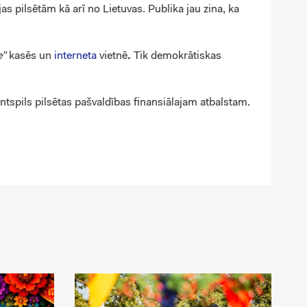
jas pilsētām kā arī no Lietuvas. Publika jau zina, ka
e”
kasēs un
interneta
vietnē
.
Tik demokrātiskas
entspils pilsētas pašvaldības finansiālajam atbalstam.