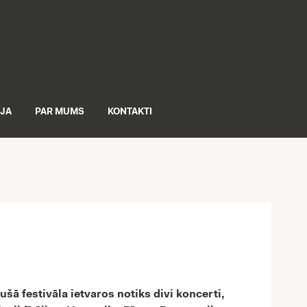
IJA
PAR MUMS
KONTAKTI
ušā festivāla ietvaros notiks divi koncerti,