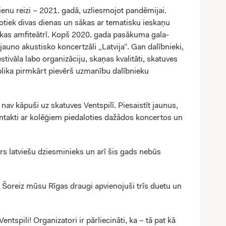
 vienu reizi – 2021. gadā, uzliesmojot pandēmijai.
otiek divas dienas un sākas ar tematisku ieskaņu
ēkas amfiteātrī. Kopš 2020. gada pasākuma gala-
jauno akustisko koncertzāli „Latvija”. Gan dalībnieki,
tivāla labo organizāciju, skaņas kvalitāti, skatuves
ika pirmkārt pievērš uzmanību dalībnieku
vēl nav kāpuši uz skatuves Ventspilī. Piesaistīt jaunus,
 kontakti ar kolēģiem piedaloties dažādos koncertos un
rs latviešu dziesminieks un arī šis gads nebūs
šā. Šoreiz mūsu Rīgas draugi apvienojuši trīs duetu un
entspili! Organizatori ir pārliecināti, ka – tā pat kā