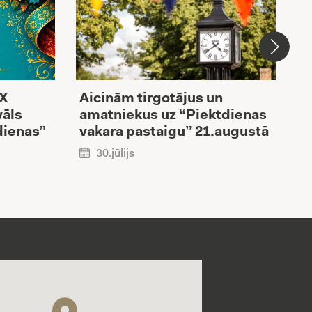
XX
Aicinām tirgotājus un
V
vāls
amatniekus uz “Piektdienas
i
dienas”
vakara pastaigu” 21.augustā
R
p
30.jūlijs