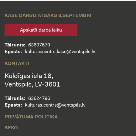
KASE DARBU ATSĀKS 8.SEPTEMBRĪ
Apskatīt darba laiku
Tālrunis:
63607670
Epasts:
kulturascentrs.kase@ventspils.lv
KONTAKTI
Kuldīgas iela 18,
Ventspils, LV-3601
Tālrunis:
63624796
Epasts:
kulturas.centrs@ventspils.lv
PRIVĀTUMA POLITIKA
SEKO