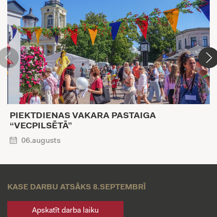
PIEKTDIENAS VAKARA PASTAIGA
“VECPILSĒTĀ”
06.augusts
KASE DARBU ATSĀKS 8.SEPTEMBRĪ
Apskatīt darba laiku