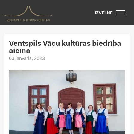
IZVĒLNE
Ventspils Vācu kultūras biedrība
aicina
03.janvāris, 2023