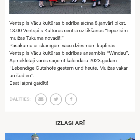
Ventspils Vācu kultūras biedrība aicina 8.janvārī plkst.
13.00 Ventspils Kultūras centrā uz tikšanos “Iepazīsim
muižas Tukuma novadā!”
Pasākumu ar skanīgām vācu dziesmām kuplinās
Ventspils Vācu kultūras biedrības ansamblis “Windau”.
Apmeklētāji varēs saņemt kalendāru 2023.gadam
“Lebendige Gutshöfe gestern und heute. Muižas vakar
un šodien”.
Esat laipni gaidīti!
DALĪTIES:
IZLASI ARĪ