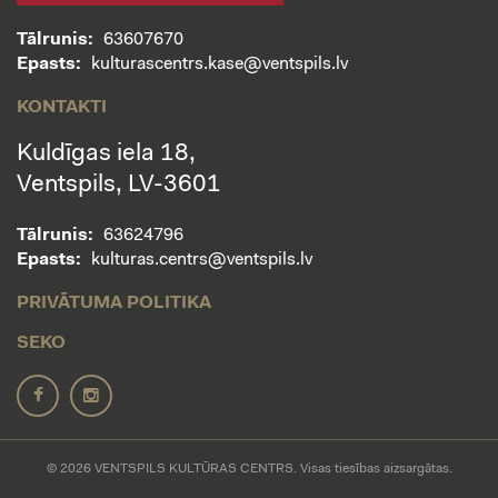
Tālrunis:
63607670
Epasts:
kulturascentrs.kase@ventspils.lv
KONTAKTI
Kuldīgas iela 18,
Ventspils, LV-3601
Tālrunis:
63624796
Epasts:
kulturas.centrs@ventspils.lv
PRIVĀTUMA POLITIKA
SEKO
© 2026 VENTSPILS KULTŪRAS CENTRS. Visas tiesības aizsargātas.