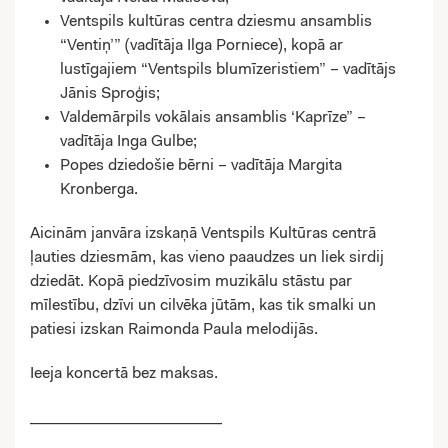
Ventspils kultūras centra dziesmu ansamblis
“Ventiņ’” (vadītāja Ilga Porniece), kopā ar
lustīgajiem “Ventspils blumīzeristiem” – vadītājs
Jānis Sproģis;
Valdemārpils vokālais ansamblis ‘Kaprīze” –
vadītāja Inga Gulbe;
Popes dziedošie bērni – vadītāja Margita
Kronberga.
Aicinām janvāra izskaņā Ventspils Kultūras centrā
ļauties dziesmām, kas vieno paaudzes un liek sirdij
dziedāt. Kopā piedzīvosim muzikālu stāstu par
mīlestību, dzīvi un cilvēka jūtām, kas tik smalki un
patiesi izskan Raimonda Paula melodijās.
Ieeja koncertā bez maksas.
________________________