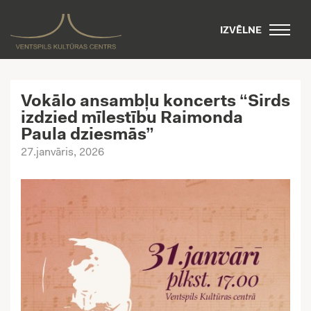
IZVĒLNE
Vokālo ansambļu koncerts “Sirds
izdzied mīlestību Raimonda
Paula dziesmās”
27.janvāris, 2026