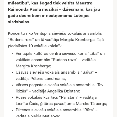
mīlestību”, kas šogad tiek veltīts Maestro
Raimonda Paula mūzikai – dziesmām, kas jau
gadu desmitiem ir neatņemama Latvijas
sirdsbalss.
Koncertu rīko Ventspils sieviešu vokālais ansamblis
“Rudens roze” un tā vadītāja Margita Kronberga. Tajā
piedalīsies 10 vokālie kolektīvi:
Ventspils kultūras centra sieviešu koris “Lība” un
vokālais ansamblis “Rudens roze” – vadītāja
Margita Kronberga;
Užavas sieviešu vokālais ansamblis “Saiva” –
vadītājs Pēteris Landmanis;
Vārves pagasta sieviešu vokālais ansamblis “Tev
līdzās” – vadītāja Angelika Dzintara;
Puzes vokālais kvartets “Pa īstam” – vadītāja
Lienīte Čače, ģitāras pavadījums Mareks Tālbergs;
Piltenes sieviešu vokālais ansamblis “Rūta” –
vadītāja Nelda Matisova;