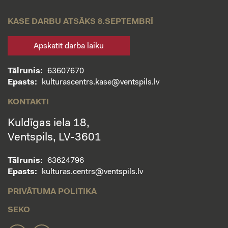
KASE DARBU ATSĀKS 8.SEPTEMBRĪ
Apskatīt darba laiku
Tālrunis:
63607670
Epasts:
kulturascentrs.kase@ventspils.lv
KONTAKTI
Kuldīgas iela 18,
Ventspils, LV-3601
Tālrunis:
63624796
Epasts:
kulturas.centrs@ventspils.lv
PRIVĀTUMA POLITIKA
SEKO