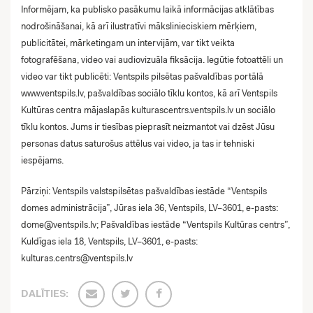
Informējam, ka publisko pasākumu laikā informācijas atklātības
nodrošināšanai, kā arī ilustratīvi mākslinieciskiem mērķiem,
publicitātei, mārketingam un intervijām, var tikt veikta
fotografēšana, video vai audiovizuāla fiksācija. Iegūtie fotoattēli un
video var tikt publicēti: Ventspils pilsētas pašvaldības portālā
www.ventspils.lv, pašvaldības sociālo tīklu kontos, kā arī Ventspils
Kultūras centra mājaslapās kulturascentrs.ventspils.lv un sociālo
tīklu kontos. Jums ir tiesības pieprasīt neizmantot vai dzēst Jūsu
personas datus saturošus attēlus vai video, ja tas ir tehniski
iespējams.
Pārziņi: Ventspils valstspilsētas pašvaldības iestāde “Ventspils
domes administrācija”, Jūras iela 36, Ventspils, LV–3601, e-pasts:
dome@ventspils.lv
; Pašvaldības iestāde “Ventspils Kultūras centrs”,
Kuldīgas iela 18, Ventspils, LV–3601, e-pasts:
kulturas.centrs@ventspils.lv
DALĪTIES: