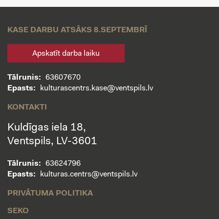
KASE DARBU ATSĀKS 8.SEPTEMBRĪ
Apskatīt darba laiku
Tālrunis:
63607670
Epasts:
kulturascentrs.kase@ventspils.lv
KONTAKTI
Kuldīgas iela 18,
Ventspils, LV-3601
Tālrunis:
63624796
Epasts:
kulturas.centrs@ventspils.lv
PRIVĀTUMA POLITIKA
SEKO