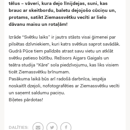
tēlus – vāveri, kura dejo līnijdejas, suni, kas
brauc ar skeitbordu, baletu dejojošo cūciņu un,
protams, satikt Ziemassvētku vecīti ar lielo
dāvanu maisu un rotaļām!
Izrāde “Svētku laiks” ir jautrs stāsts visai ģimenei par
pilsētas dzīvniekiem, kuri katrs svētkus saprot savādāk.
Gudrā Pūce tiem palīdzēs atrast savu vietu un atklāt
svētku patieso būtību. Režisors Aigars Gaigals un
teātra studija “Kāre” sola piedzīvojumu, kas liks visiem
ticēt Ziemassvētku brīnumam.
Pasākuma laikā būs arī radošā darbnīca, iespēja
noskaitīt dzejoli, nofotografēties ar Ziemassvētku vecīti
un saņemt saldumu paciņu.
Biļetes pārdotas!
DALĪTIES: