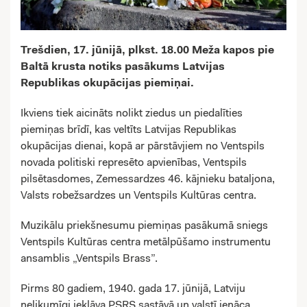
Trešdien
, 1
7
. jūnijā, plkst. 1
8
.00
Meža kapos pie
Baltā krusta
notiks pasākums Latvijas
Republikas okupācijas piemiņai.
Ikviens tiek aicināts nolikt ziedus un piedalīties
piemiņas brīdī, kas veltīts Latvijas Republikas
okupācijas dienai, kopā ar pārstāvjiem no Ventspils
novada politiski represēto apvienības, Ventspils
pilsētasdomes, Zemessardzes 46. kājnieku bataljona,
Valsts robežsardzes un Ventspils Kultūras centra.
Muzikālu priekšnesumu piemiņas pasākumā sniegs
Ventspils Kultūras centra metālpūšamo instrumentu
ansamblis „Ventspils Brass”.
Pirms 80 gadiem, 1940. gada 17. jūnijā, Latviju
nelikumīgi iekļāva PSRS sastāvā un valstī ienāca