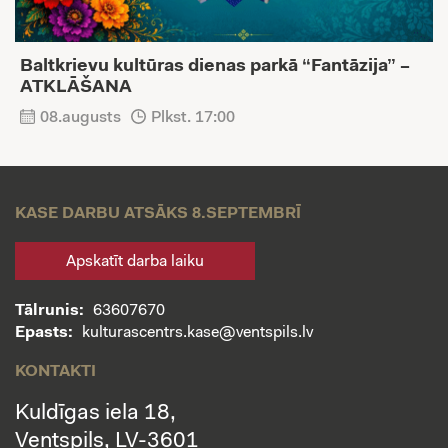
Baltkrievu kultūras dienas parkā “Fantāzija” –
ATKLĀŠANA
08.augusts
Plkst. 17:00
KASE DARBU ATSĀKS 8.SEPTEMBRĪ
Apskatīt darba laiku
Tālrunis:
63607670
Epasts:
kulturascentrs.kase@ventspils.lv
KONTAKTI
Kuldīgas iela 18,
Ventspils, LV-3601