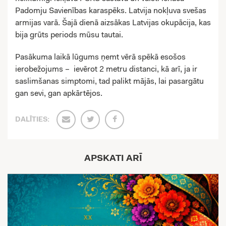
Padomju Savienības karaspēks. Latvija nokļuva svešas
armijas varā. Šajā dienā aizsākas Latvijas okupācija, kas
bija grūts periods mūsu tautai.
Pasākuma laikā lūgums ņemt vērā spēkā esošos
ierobežojums – ievērot 2 metru distanci, kā arī, ja ir
saslimšanas simptomi, tad palikt mājās, lai pasargātu
gan sevi, gan apkārtējos.
DALĪTIES:
APSKATI ARĪ