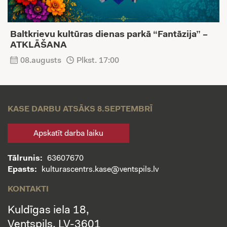
Baltkrievu kultūras dienas parkā “Fantāzija” –
ATKLĀŠANA
08.augusts
Plkst. 17:00
KASE DARBU ATSĀKS 8.SEPTEMBRĪ
Apskatīt darba laiku
Tālrunis:
63607670
Epasts:
kulturascentrs.kase@ventspils.lv
KONTAKTI
Kuldīgas iela 18,
Ventspils, LV-3601