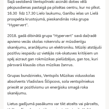
Šajā sestdienā Ventspilnieki aicināti doties vēlā
pēcpusdienas pastaigā pa pilsētas centru, kur no plkst.
16.30 līdz 17.30 Lielo laukumu, Ganību ielas un Lielā
prospekta krustojumā, pieskandinās roka grupa
“Hypervert”.
2018. gadā dibinātā grupa “Hypervert” savā daiļradē
apvieno vecās skolas rokenrolu ar mūsdienīgu
skanējumu, aranžējumu un elektroniku. Mūziķi atstājuši
pozitīvu iespaidu uz vietējās rok-skatuves kritiķiem un
spēj aizraut gan rokmūzikas pielūdzējus, gan tos, kuri
pārsvarā klausās citus mūzikas žanrus.
Grupas bundzinieks, Ventspils Mūzikas vidusskolas
absolvents Vladislavs Ščipcovs, sola ventspilniekus
priecēt ar pozitīvismu un enerģisku smagā roka
skanējumu.
Lietus gadījumā pasākums var tikt atcelts vai pārcelts,