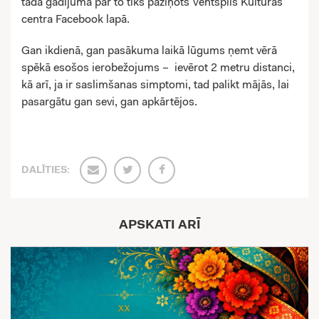
tādā gadījumā par to tiks paziņots Ventspils Kultūras
centra Facebook lapā.
Gan ikdienā, gan pasākuma laikā lūgums ņemt vērā
spēkā esošos ierobežojums – ievērot 2 metru distanci,
kā arī, ja ir saslimšanas simptomi, tad palikt mājās, lai
pasargātu gan sevi, gan apkārtējos.
DALĪTIES:
APSKATI ARĪ