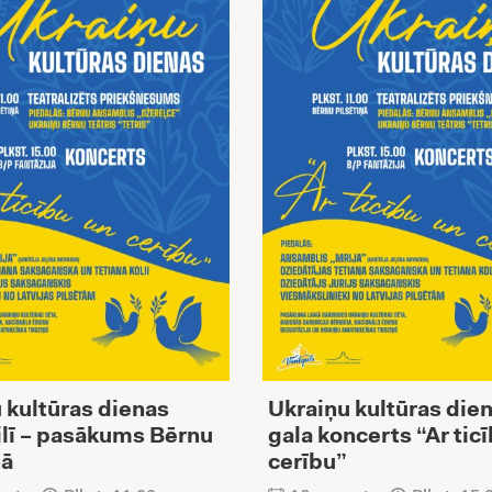
 kultūras dienas
Ukraiņu kultūras dien
lī – pasākums Bērnu
gala koncerts “Ar tic
ņā
cerību”