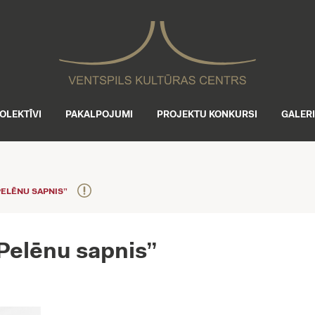
OLEKTĪVI
PAKALPOJUMI
PROJEKTU KONKURSI
GALER
PELĒNU SAPNIS”
“Pelēnu sapnis”