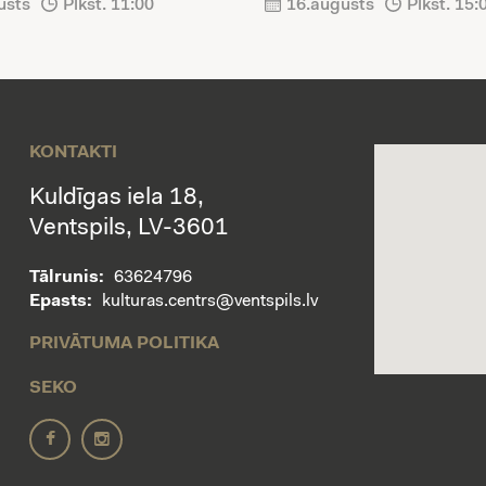
usts
Plkst. 11:00
16.augusts
Plkst. 15:
KONTAKTI
Kuldīgas iela 18,
Ventspils, LV-3601
Tālrunis:
63624796
Epasts:
kulturas.centrs@ventspils.lv
PRIVĀTUMA POLITIKA
SEKO