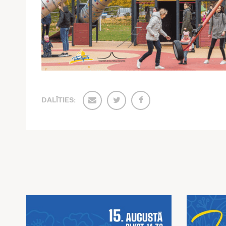
DALĪTIES: