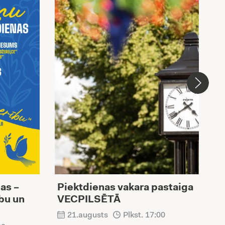
as –
Piektdienas vakara pastaiga
P
ību un
VECPILSĒTĀ
b
21.augusts
Plkst. 17:00