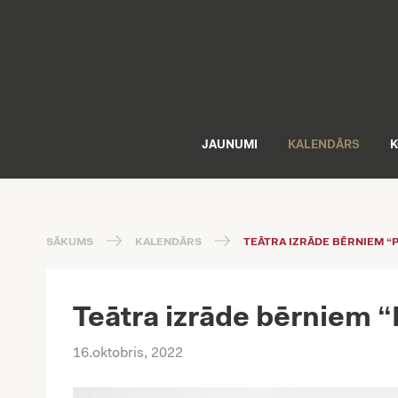
JAUNUMI
KALENDĀRS
K
SĀKUMS
KALENDĀRS
TEĀTRA IZRĀDE BĒRNIEM “
Teātra izrāde bērniem 
16.oktobris, 2022