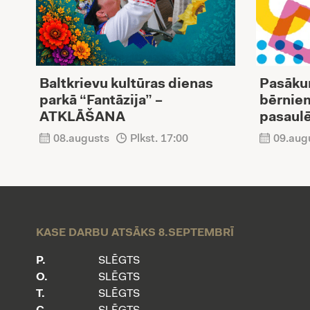
Baltkrievu kultūras dienas
Pasāku
parkā “Fantāzija” –
bērnie
ATKLĀŠANA
pasaul
08.augusts
Plkst. 17:00
09.aug
KASE DARBU ATSĀKS 8.SEPTEMBRĪ
P.
SLĒGTS
O.
SLĒGTS
T.
SLĒGTS