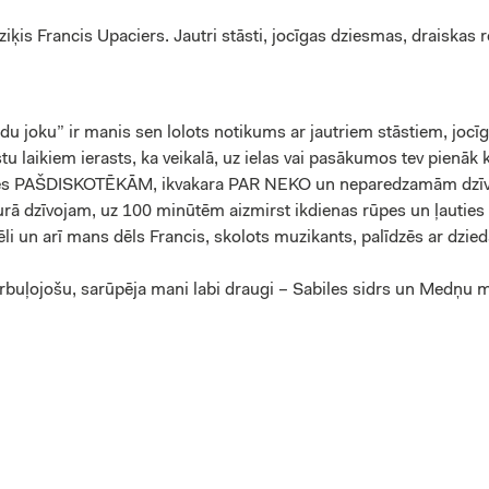
ziķis Francis Upaciers. Jautri stāsti, jocīgas dziesmas, draiskas 
kādu joku” ir manis sen lolots notikums ar jautriem stāstiem, jo
laikiem ierasts, ka veikalā, uz ielas vai pasākumos tev pienāk kl
sēdes PAŠDISKOTĒKĀM, ikvakara PAR NEKO un neparedzamām dzīves
kurā dzīvojam, uz 100 minūtēm aizmirst ikdienas rūpes un ļauties 
i un arī mans dēls Francis, skolots muzikants, palīdzēs ar dzie
burbuļojošu, sarūpēja mani labi draugi – Sabiles sidrs un Medņu 