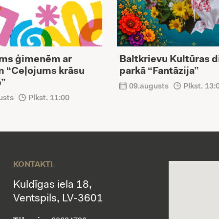
ms ģimenēm ar
Baltkrievu Kultūras 
m “Ceļojums krāsu
parkā “Fantāzija”
ē”
09.augusts
Plkst. 13:
usts
Plkst. 11:00
KONTAKTI
Kuldīgas iela 18,
Ventspils, LV-3601