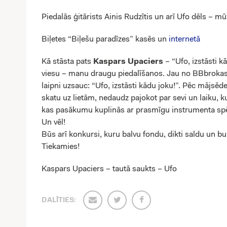
Piedalās ģitārists Ainis Rudzītis un arī Ufo dēls – mū
Biļetes “Biļešu paradīzes” kasēs un
internetā
Kā stāsta pats
Kaspars Upaciers
– “Ufo, izstāsti 
viesu – manu draugu piedalīšanos. Jau no BBbrokastu 
laipni uzsauc: “Ufo, izstāsti kādu joku!”. Pēc māj
skatu uz lietām, nedaudz pajokot par sevi un laiku, 
kas pasākumu kuplinās ar prasmīgu instrumenta spēl
Un vēl!
Būs arī konkursi, kuru balvu fondu, dikti saldu un 
Tiekamies!
Kaspars Upaciers – tautā saukts – Ufo
DALĪTIES: