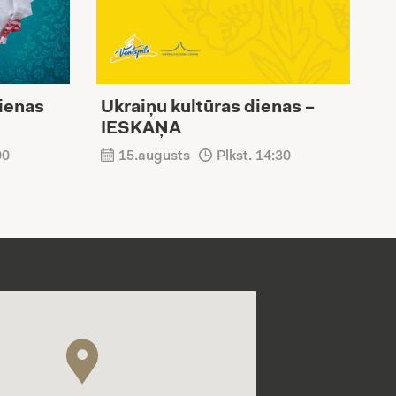
dienas
Ukraiņu kultūras dienas –
U
IESKAŅA
V
p
00
15.augusts
Plkst. 14:30