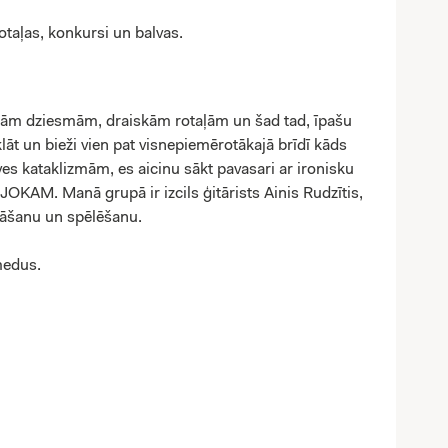
rotaļas, konkursi un balvas.
cīgām dziesmām, draiskām rotaļām un šad tad, īpašu
āt un bieži vien pat visnepiemērotākajā brīdī kāds
 kataklizmām, es aicinu sākt pavasari ar ironisku
JOKAM. Manā grupā ir izcils ģitārists Ainis Rudzītis,
dāšanu un spēlēšanu.
medus.