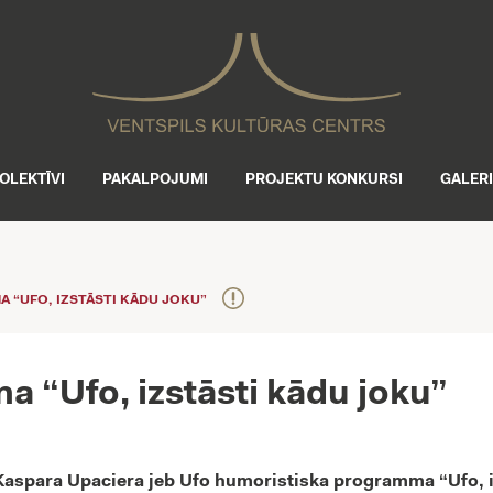
OLEKTĪVI
PAKALPOJUMI
PROJEKTU KONKURSI
GALER
“UFO, IZSTĀSTI KĀDU JOKU”
 “Ufo, izstāsti kādu joku”
ā Kaspara Upaciera jeb Ufo humoristiska programma “Ufo, i