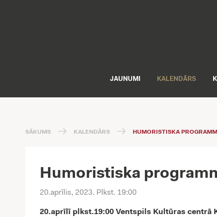
JAUNUMI
KALENDĀRS
K
SĀKUMS
KALENDĀRS
HUMORISTISKA PROGRAMMA 
Humoristiska programma
20.aprīlis, 2023
. Plkst. 19:00
20.aprīlī plkst.19:00 Ventspils Kultūras centr