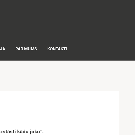
IJA
PAR MUMS
KONTAKTI
zstāsti kādu joku”.