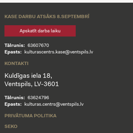
KASE DARBU ATSĀKS 8.SEPTEMBRĪ
Apskatīt darba laiku
Tālrunis:
63607670
Epasts:
kulturascentrs.kase@ventspils.lv
KONTAKTI
Kuldīgas iela 18,
Ventspils, LV-3601
Tālrunis:
63624796
Epasts:
kulturas.centrs@ventspils.lv
PRIVĀTUMA POLITIKA
SEKO