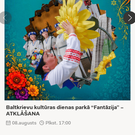
Baltkrievu kultūras dienas parkā “Fantāzija” –
ATKLĀŠANA
08.augusts
Plkst. 17:00