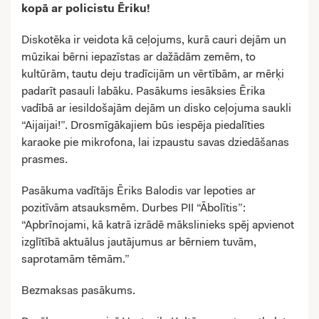
kopā ar policistu Ēriku!
Diskotēka ir veidota kā ceļojums, kurā cauri dejām un
mūzikai bērni iepazīstas ar dažādām zemēm, to
kultūrām, tautu deju tradīcijām un vērtībām, ar mērķi
padarīt pasauli labāku. Pasākums iesāksies Ērika
vadībā ar iesildošajām dejām un disko ceļojuma saukli
“Aijaijai!”. Drosmīgākajiem būs iespēja piedalīties
karaoke pie mikrofona, lai izpaustu savas dziedāšanas
prasmes.
Pasākuma vadītājs Ēriks Balodis var lepoties ar
pozitīvām atsauksmēm. Durbes PII “Ābolītis”:
“Apbrīnojami, kā katrā izrādē mākslinieks spēj apvienot
izglītībā aktuālus jautājumus ar bērniem tuvām,
saprotamām tēmām.”
Bezmaksas pasākums.