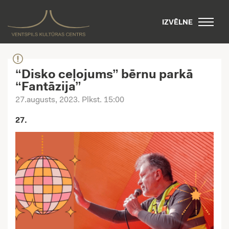
IZVĒLNE
“Disko ceļojums” bērnu parkā
“Fantāzija”
27.augusts, 2023
. Plkst. 15:00
27.