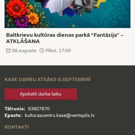
Baltkrievu kultūras dienas parkā “Fantāzija” –
ATKLĀŠANA
08.augusts
Plkst. 17:00
KASE DARBU ATSĀKS 8.SEPTEMBRĪ
Apskatīt darba laiku
Tālrunis:
63607670
Epasts:
kulturascentrs.kase@ventspils.lv
KONTAKTI