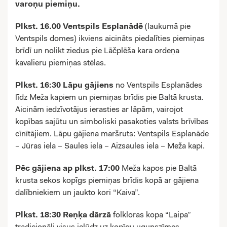
varoņu piemiņu.
Plkst. 16.00 Ventspils Esplanādē
(laukumā pie
Ventspils domes) ikviens aicināts piedalīties piemiņas
brīdī un nolikt ziedus pie Lāčplēša kara ordeņa
kavalieru piemiņas stēlas.
Plkst. 16:30 Lāpu gājiens
no Ventspils Esplanādes
līdz Meža kapiem un piemiņas brīdis pie Baltā krusta.
Aicinām iedzīvotājus ierasties ar lāpām, vairojot
kopības sajūtu un simboliski pasakoties valsts brīvības
cīnītājiem. Lāpu gājiena maršruts: Ventspils Esplanāde
– Jūras iela – Saules iela – Aizsaules iela – Meža kapi.
Pēc gājiena ap plkst. 17:00
Meža kapos pie Baltā
krusta sekos kopīgs piemiņas brīdis kopā ar gājiena
dalībniekiem un jaukto kori “Kaiva”.
Plkst. 18:30 Reņķa dārzā
folkloras kopa “Laipa”