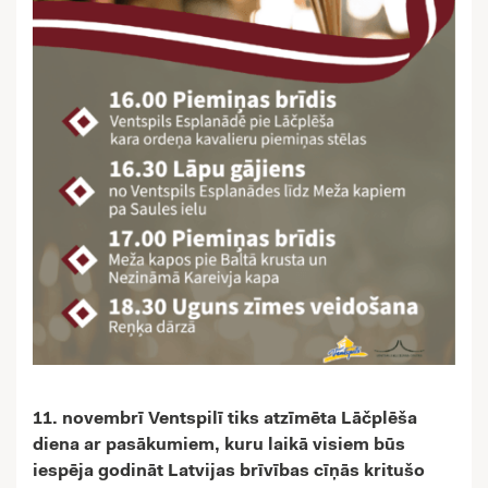
11. novembrī Ventspilī tiks atzīmēta Lāčplēša
diena ar pasākumiem, kuru laikā visiem būs
iespēja godināt Latvijas brīvības cīņās kritušo