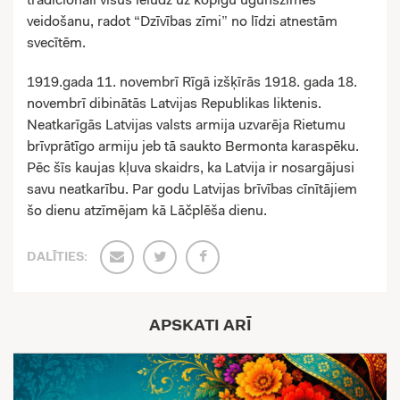
tradicionāli visus ielūdz uz kopīgu ugunszīmes
veidošanu, radot “Dzīvības zīmi” no līdzi atnestām
svecītēm.
1919.gada 11. novembrī Rīgā izšķīrās 1918. gada 18.
novembrī dibinātās Latvijas Republikas liktenis.
Neatkarīgās Latvijas valsts armija uzvarēja Rietumu
brīvprātīgo armiju jeb tā saukto Bermonta karaspēku.
Pēc šīs kaujas kļuva skaidrs, ka Latvija ir nosargājusi
savu neatkarību. Par godu Latvijas brīvības cīnītājiem
šo dienu atzīmējam kā Lāčplēša dienu.
DALĪTIES:
APSKATI ARĪ