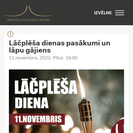
IZVĒLNE
Lāčplēša dienas pasākumi un
lāpu gājiens
11.novembris, 2023
. Plkst. 16:00