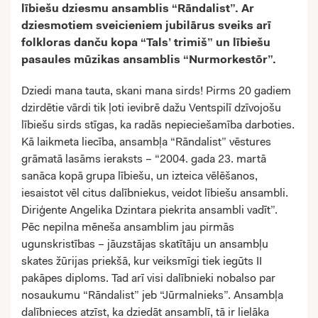
lībiešu dziesmu ansamblis “Rāndalist”. Ar
dziesmotiem sveicieniem jubilārus sveiks arī
folkloras danču kopa “Tals’ trimiš” un lībiešu
pasaules mūzikas ansamblis “Nurmorkestõr”.
Dziedi mana tauta, skani mana sirds! Pirms 20 gadiem
dzirdētie vārdi tik ļoti ievibrē dažu Ventspilī dzīvojošu
lībiešu sirds stīgas, ka radās nepieciešamība darboties.
Kā laikmeta liecība, ansambļa “Rāndalist” vēstures
grāmatā lasāms ieraksts – “2004. gada 23. martā
sanāca kopā grupa lībiešu, un izteica vēlēšanos,
iesaistot vēl citus dalībniekus, veidot lībiešu ansambli.
Diriģente Angelika Dzintara piekrita ansambli vadīt”.
Pēc nepilna mēneša ansamblim jau pirmās
ugunskristības – jāuzstājas skatītāju un ansambļu
skates žūrijas priekšā, kur veiksmīgi tiek iegūts II
pakāpes diploms. Tad arī visi dalībnieki nobalso par
nosaukumu “Rāndalist” jeb “Jūrmalnieks”. Ansambļa
dalībnieces atzīst, ka dziedāt ansamblī, tā ir lielāka