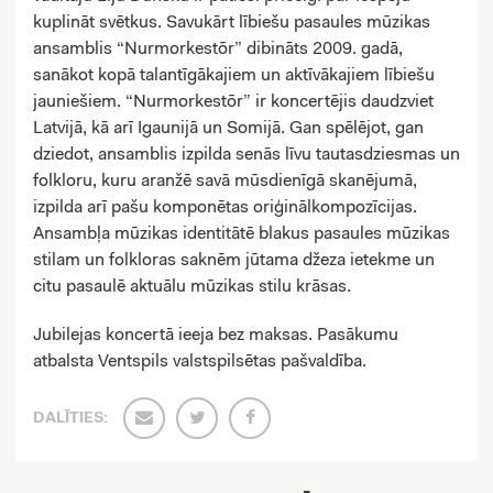
kuplināt svētkus. Savukārt lībiešu pasaules mūzikas
ansamblis “Nurmorkestõr” dibināts 2009. gadā,
sanākot kopā talantīgākajiem un aktīvākajiem lībiešu
jauniešiem. “Nurmorkestõr” ir koncertējis daudzviet
Latvijā, kā arī Igaunijā un Somijā. Gan spēlējot, gan
dziedot, ansamblis izpilda senās līvu tautasdziesmas un
folkloru, kuru aranžē savā mūsdienīgā skanējumā,
izpilda arī pašu komponētas oriģinālkompozīcijas.
Ansambļa mūzikas identitātē blakus pasaules mūzikas
stilam un folkloras saknēm jūtama džeza ietekme un
citu pasaulē aktuālu mūzikas stilu krāsas.
Jubilejas koncertā ieeja bez maksas. Pasākumu
atbalsta Ventspils valstspilsētas pašvaldība.
DALĪTIES: