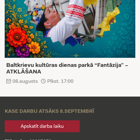
Baltkrievu kultūras dienas parkā “Fantāzija” –
ATKLĀŠANA
08.augusts
Plkst. 17:00
KASE DARBU ATSĀKS 8.SEPTEMBRĪ
Apskatīt darba laiku