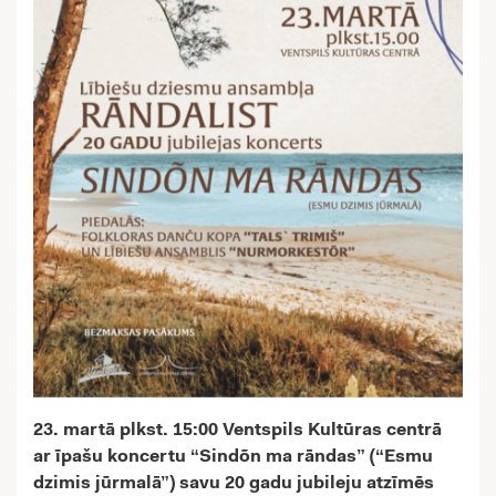
23. martā plkst. 15:00 Ventspils Kultūras centrā
ar īpašu koncertu “Sindõn ma rāndas” (“Esmu
dzimis jūrmalā”) savu 20 gadu jubileju atzīmēs