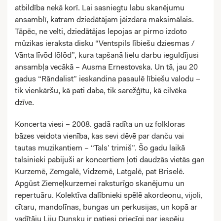
atbildība nekā korī. Lai sasniegtu labu skanējumu
ansamblī, katram dziedātājam jāizdara maksimālais.
Tāpēc, ne velti, dziedātājas lepojas ar pirmo izdoto
mūzikas ieraksta disku “Ventspils lībiešu dziesmas /
Vānta līvōd lōlōd”, kura tapšanā lielu darbu ieguldījusi
ansambļa vecākā – Ausma Ernestovska. Un tā, jau 20
gadus “Rāndalist” ieskandina pasaulē lībiešu valodu –
tik vienkāršu, kā pati daba, tik sarežģītu, kā cilvēka
dzīve.
Koncerta viesi – 2008. gadā radīta un uz folkloras
bāzes veidota vienība, kas sevi dēvē par danču vai
tautas muzikantiem – “Tals’ trimiš”. Šo gadu laikā
talsinieki pabijuši ar koncertiem ļoti daudzās vietās gan
Kurzemē, Zemgalē, Vidzemē, Latgalē, pat Briselē.
Apgūst Ziemeļkurzemei raksturīgo skanējumu un
repertuāru. Kolektīva dalībnieki spēlē akordeonu, vijoli,
cītaru, mandolīnas, bungas un perkusijas, un kopā ar
vadītāju Liju Dunsku ir patiesi priecīgi par iespēju