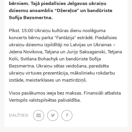
bērniem. Tajā piedalīsies Jelgavas ukraiņu
dziesmu ansamblis “Džereļce” un bandūriste
Sofija Bezsmertna.
Plkst. 15:00 Ukraiņu kultūras dienu noslēguma
koncerts bērnu parka “Fantāzija” estrādē. Piedalīsies
ukraiņu dziesmu izpildītāji no Latvijas un Ukrainas –
Jeļena Novikova, Tatjana un Jurijs Saksaganski, Tetjana
Kolii, Svitlana Bohachyk un bandūriste Sofija
Bezsmertna. Ukraiņu sētas veidošana, paredzēta
ukraiņu virtuves prezentācija, mākslinieku rokdarbu
izstāde, meistarklases un maztirdziņš.
Visos pasākumos ieeja bez maksas. Finansiāli atbalsta
Ventspils valstspilsētas pašvaldība.
DALĪTIES: