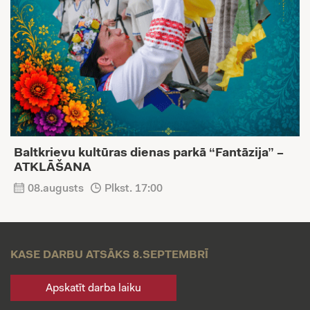
Baltkrievu kultūras dienas parkā “Fantāzija” –
ATKLĀŠANA
08.augusts
Plkst. 17:00
KASE DARBU ATSĀKS 8.SEPTEMBRĪ
Apskatīt darba laiku