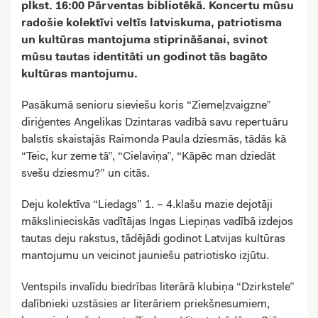
plkst. 16:00 Pārventas bibliotēkā. Koncertu mūsu
radošie kolektīvi veltīs latviskuma, patriotisma
un kultūras mantojuma stiprināšanai, svinot
mūsu tautas identitāti un godinot tās bagāto
kultūras mantojumu.
Pasākumā senioru sieviešu koris “Ziemeļzvaigzne”
diriģentes Angelikas Dzintaras vadībā savu repertuāru
balstīs skaistajās Raimonda Paula dziesmās, tādās kā
“Teic, kur zeme tā”, “Cielaviņa”, “Kāpēc man dziedāt
svešu dziesmu?” un citās.
Deju kolektīva “Liedags” 1. – 4.klašu mazie dejotāji
mākslinieciskās vadītājas Ingas Liepiņas vadībā izdejos
tautas deju rakstus, tādējādi godinot Latvijas kultūras
mantojumu un veicinot jauniešu patriotisko izjūtu.
Ventspils invalīdu biedrības literārā klubiņa “Dzirkstele”
dalībnieki uzstāsies ar literāriem priekšnesumiem,