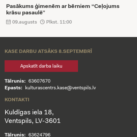
Pasākums ģimenēm ar bērniem “Ceļojums
krāsu pasaulē”
09.augusts
Plkst. 11:00
KASE DARBU ATSĀKS 8.SEPTEMBRĪ
Apskatīt darba laiku
Tālrunis:
63607670
Epasts:
kulturascentrs.kase@ventspils.lv
KONTAKTI
Kuldīgas iela 18,
Ventspils, LV-3601
Tālrunis:
63624796