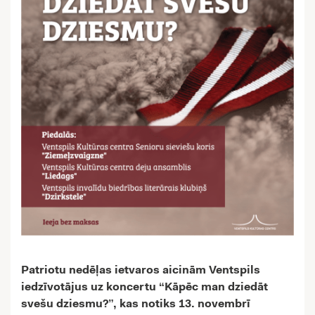
Patriotu nedēļas ietvaros aicinām Ventspils
iedzīvotājus uz koncertu “Kāpēc man dziedāt
svešu dziesmu?”, kas notiks 13. novembrī