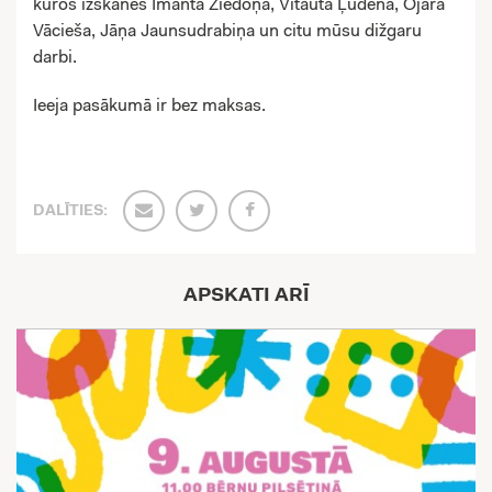
kuros izskanēs Imanta Ziedoņa, Vitauta Ļūdēna, Ojāra
Vācieša, Jāņa Jaunsudrabiņa un citu mūsu dižgaru
darbi.
Ieeja pasākumā ir bez maksas.
DALĪTIES:
APSKATI ARĪ