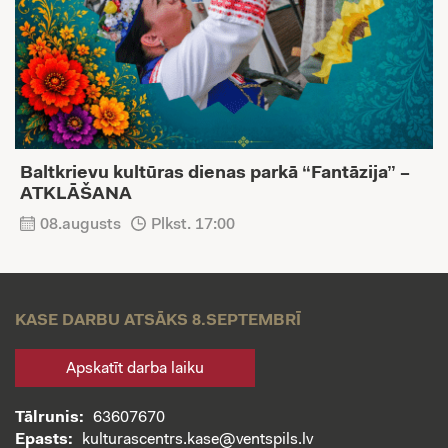
Baltkrievu kultūras dienas parkā “Fantāzija” –
ATKLĀŠANA
08.augusts
Plkst. 17:00
KASE DARBU ATSĀKS 8.SEPTEMBRĪ
Apskatīt darba laiku
Tālrunis:
63607670
Epasts:
kulturascentrs.kase@ventspils.lv