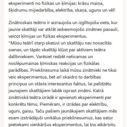
eksperimenti no fizikas un ķīmijas: krāsu maiņa,
šķidrumu mijiedarbība, elektrība, skaņa, uguns un vēl!
Zinātniskais teātris ir aizraujoša un izglītojoša vieta, kur
jaunie skatītāji var atklāt iedvesmojošo zinātnes pasauli,
veicot ķīmijas un fizikas eksperimentus.
“Mūsu teātrī starp skatuvi un skatītāju nav nosacītās
sienas, un tāpēc skatītāji kļūst par aktīviem teātra
dalībniekiem. Varēsiet redzēt neticamas un
noslēpumainas ķīmiskas reakcijas un fizikālas
parādības. Priekšnesuma laikā mūsu zinātnieki ne tikai
veic eksperimentus, bet arī skaidro to darbības
principus un stāsta interesantus faktus, lai palīdzētu
jaunajiem skatītājiem labāk izprast zinātni. Katrā
zinātniskā teātra izrādē ir apvienoti eksperimenti par
konkrētu tēmu. Piemēram, ir izrādes par elektrību,
uguni, gaisu. Taču pašiem jaunākajiem skatītājiem mēs
esam izstrādājuši unikālus priekšnesumus, kas satur
pietiekami vienkāršus eksperimentus, lai tos atkārtotu