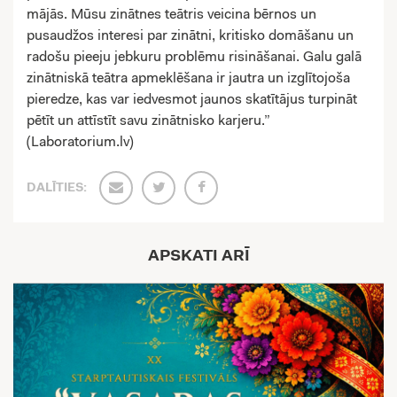
mājās. Mūsu zinātnes teātris veicina bērnos un
pusaudžos interesi par zinātni, kritisko domāšanu un
radošu pieeju jebkuru problēmu risināšanai. Galu galā
zinātniskā teātra apmeklēšana ir jautra un izglītojoša
pieredze, kas var iedvesmot jaunos skatītājus turpināt
pētīt un attīstīt savu zinātnisko karjeru.”
(Laboratorium.lv)
DALĪTIES:
APSKATI ARĪ