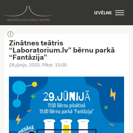
IZVĒLNE
Zinātnes teātris
“Laboratorium.lv” bērnu parkā
“Fantāzija”
29.jūnijs, 2025
. Plkst. 15:00