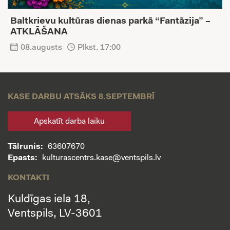
Baltkrievu kultūras dienas parkā “Fantāzija” –
ATKLĀŠANA
08.augusts
Plkst. 17:00
KASE DARBU ATSĀKS 8.SEPTEMBRĪ
Apskatīt darba laiku
Tālrunis:
63607670
Epasts:
kulturascentrs.kase@ventspils.lv
KONTAKTI
Kuldīgas iela 18,
Ventspils, LV-3601