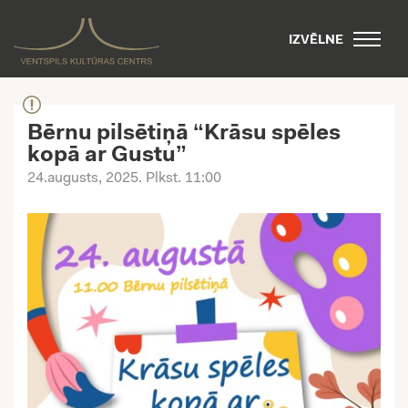
IZVĒLNE
Bērnu pilsētiņā “Krāsu spēles
kopā ar Gustu”
24.augusts, 2025
. Plkst. 11:00