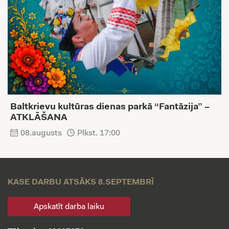
Baltkrievu kultūras dienas parkā “Fantāzija” –
ATKLĀŠANA
08.augusts
Plkst. 17:00
KASE DARBU ATSĀKS 8.SEPTEMBRĪ
Apskatīt darba laiku