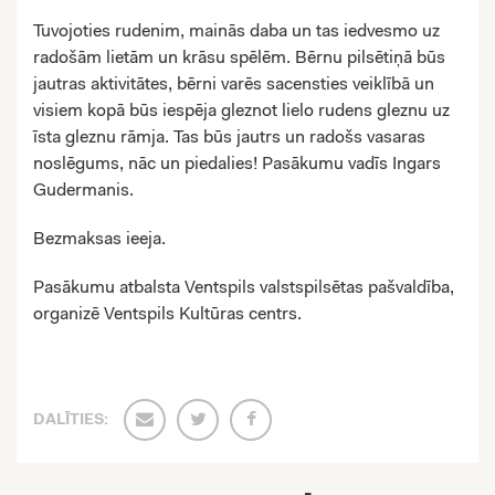
Tuvojoties rudenim, mainās daba un tas iedvesmo uz
radošām lietām un krāsu spēlēm. Bērnu pilsētiņā būs
jautras aktivitātes, bērni varēs sacensties veiklībā un
visiem kopā būs iespēja gleznot lielo rudens gleznu uz
īsta gleznu rāmja. Tas būs jautrs un radošs vasaras
noslēgums, nāc un piedalies! Pasākumu vadīs Ingars
Gudermanis.
Bezmaksas ieeja.
Pasākumu atbalsta Ventspils valstspilsētas pašvaldība,
organizē Ventspils Kultūras centrs.
DALĪTIES: