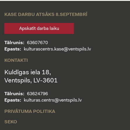
KASE DARBU ATSĀKS 8.SEPTEMBRĪ
Apskatīt darba laiku
Tālrunis:
63607670
Epasts:
kulturascentrs.kase@ventspils.lv
KONTAKTI
Kuldīgas iela 18,
Ventspils, LV-3601
Tālrunis:
63624796
Epasts:
kulturas.centrs@ventspils.lv
PRIVĀTUMA POLITIKA
SEKO