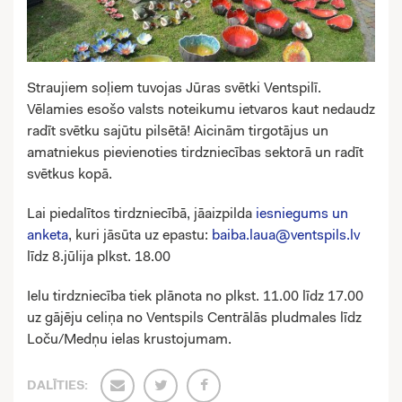
Straujiem soļiem tuvojas Jūras svētki Ventspilī.
Vēlamies esošo valsts noteikumu ietvaros kaut nedaudz
radīt svētku sajūtu pilsētā! Aicinām tirgotājus un
amatniekus pievienoties tirdzniecības sektorā un radīt
svētkus kopā.
Lai piedalītos tirdzniecībā, jāaizpilda
iesniegums un
anketa
, kuri jāsūta uz epastu:
baiba.laua@ventspils.lv
līdz 8.jūlija plkst. 18.00
Ielu tirdzniecība tiek plānota no plkst. 11.00 līdz 17.00
uz gājēju celiņa no Ventspils Centrālās pludmales līdz
Loču/Medņu ielas krustojumam.
DALĪTIES: