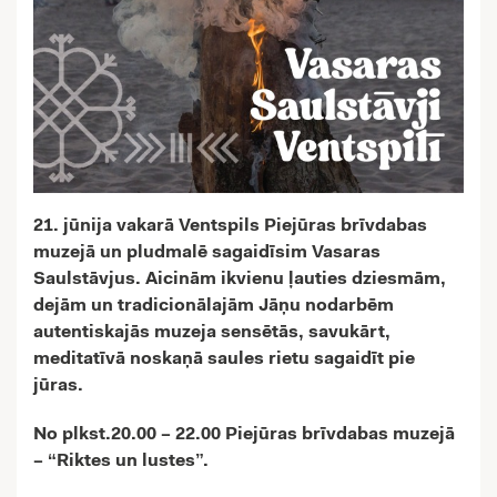
21. jūnija vakarā Ventspils Piejūras brīvdabas
muzejā un pludmalē sagaidīsim Vasaras
Saulstāvjus. Aicinām ikvienu ļauties dziesmām,
dejām un tradicionālajām Jāņu nodarbēm
autentiskajās muzeja sensētās, savukārt,
meditatīvā noskaņā saules rietu sagaidīt pie
jūras.
No plkst.20.00 – 22.00 Piejūras brīvdabas muzejā
– “Riktes un lustes”.