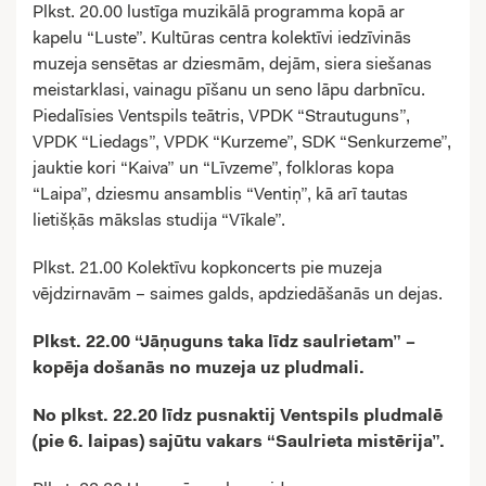
Plkst. 20.00 lustīga muzikālā programma kopā ar
kapelu “Luste”. Kultūras centra kolektīvi iedzīvinās
muzeja sensētas ar dziesmām, dejām, siera siešanas
meistarklasi, vainagu pīšanu un seno lāpu darbnīcu.
Piedalīsies Ventspils teātris, VPDK “Strautuguns”,
VPDK “Liedags”, VPDK “Kurzeme”, SDK “Senkurzeme”,
jauktie kori “Kaiva” un “Līvzeme”, folkloras kopa
“Laipa”, dziesmu ansamblis “Ventiņ”, kā arī tautas
lietišķās mākslas studija “Vīkale”.
Plkst. 21.00 Kolektīvu kopkoncerts pie muzeja
vējdzirnavām – saimes galds, apdziedāšanās un dejas.
Plkst. 22.00 “Jāņuguns taka līdz saulrietam” –
kopēja došanās no muzeja uz pludmali.
No plkst. 22.20 līdz pusnaktij Ventspils pludmalē
(pie 6. laipas) sajūtu vakars “Saulrieta mistērija”.