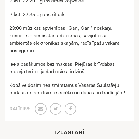
Plkst. 22.20 Ugunszīmes kopveide.
Plkst. 22:35 Uguns rituāls.
23:00 mūzikas apvienības “Gan’, Gan’” noskaņu
koncerts – senās Jāņu dziesmas, savijoties ar
ambientās elektronikas skaņām, radīs īpašu vakara
noslēgumu.
Ieeja pasākumos bez maksas. Piejūras brīvdabas
muzeja teritorijā darbosies tirdziņš.
Kopā veidosim neaizmirstamus Vasaras Saulstāvju
mirkļus un smelsimies spēku no dabas un tradīcijām!
DALĪTIES:
IZLASI ARĪ