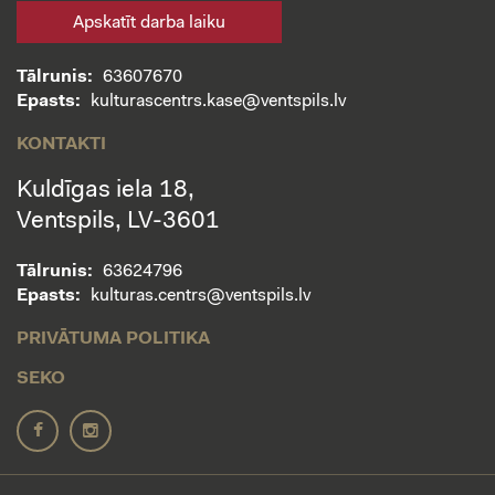
Apskatīt darba laiku
Tālrunis:
63607670
Epasts:
kulturascentrs.kase@ventspils.lv
KONTAKTI
Kuldīgas iela 18,
Ventspils, LV-3601
Tālrunis:
63624796
Epasts:
kulturas.centrs@ventspils.lv
PRIVĀTUMA POLITIKA
SEKO