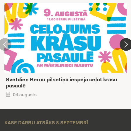
Svētdien Bērnu pilsētiņā iespēja ceļot krāsu
pasaulē
04.augusts
KASE DARBU ATSĀKS 8.SEPTEMBRĪ