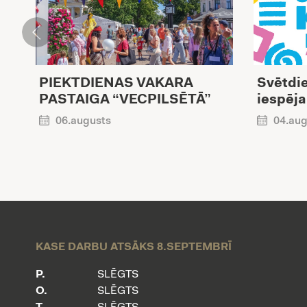
PIEKTDIENAS VAKARA
Svētdie
PASTAIGA “VECPILSĒTĀ”
iespēja
06.augusts
04.aug
KASE DARBU ATSĀKS 8.SEPTEMBRĪ
P.
SLĒGTS
O.
SLĒGTS