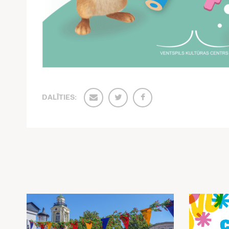
DALĪTIES: