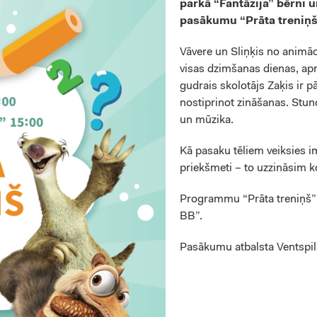
parkā “Fantāzija” bērni u
pasākumu “Prāta treniņš
Vāvere un Sliņķis no animāci
visas dzimšanas dienas, ap
gudrais skolotājs Zaķis ir pā
nostiprinot zināšanas. Stun
un mūzika.
Kā pasaku tēliem veiksies imp
priekšmeti – to uzzināsim k
Programmu “Prāta treniņš”
BB”.
Pasākumu atbalsta Ventspils