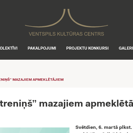
OLEKTĪVI
PAKALPOJUMI
PROJEKTU KONKURSI
GALER
ENIŅŠ” MAZAJIEM APMEKLĒTĀJIEM
a treniņš” mazajiem apmeklēt
Svētdien, 6. martā plkst.