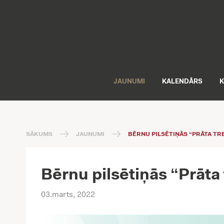
JAUNUMI
KALENDĀRS
K
SĀKUMS
JAUNUMI
BĒRNU PILSĒTIŅĀS “PRĀTA TR
Bērnu pilsētiņās “Prāt
03.marts, 2022