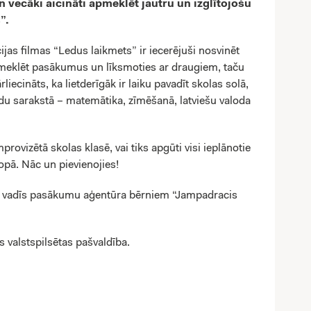
n vecāki aicināti apmeklēt jautru un izglītojošu
”.
jas filmas “Ledus laikmets” ir iecerējuši nosvinēt
meklēt pasākumus un līksmoties ar draugiem, taču
rliecināts, ka lietderīgāk ir laiku pavadīt skolas solā,
du sarakstā – matemātika, zīmēšanā, latviešu valoda
rovizētā skolas klasē, vai tiks apgūti visi ieplānotie
opā. Nāc un pievienojies!
 vadīs pasākumu aģentūra bērniem “Jampadracis
 valstspilsētas pašvaldība.