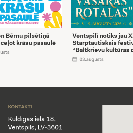
n Bērnu pilsētiņā
Ventspilī notiks jau 
 ceļot krāsu pasaulē
Starptautiskais festi
“Baltkrievu kultūras 
usts
03.augusts
KONTAKTI
Kuldīgas iela 18,
Ventspils, LV-3601