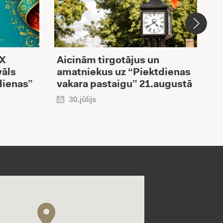
XX
Aicinām tirgotājus un
V
vāls
amatniekus uz “Piektdienas
i
dienas”
vakara pastaigu” 21.augustā
R
p
30.jūlijs