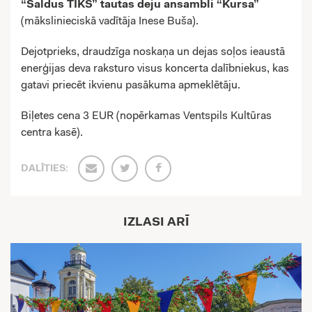
“Saldus TIKS” tautas deju ansambli “Kursa”
(mākslinieciskā vadītāja Inese Buša).
Dejotprieks, draudzīga noskaņa un dejas soļos ieaustā
enerģijas deva raksturo visus koncerta dalībniekus, kas
gatavi priecēt ikvienu pasākuma apmeklētāju.
Biļetes cena 3 EUR (nopērkamas Ventspils Kultūras
centra kasē).
DALĪTIES:
IZLASI ARĪ