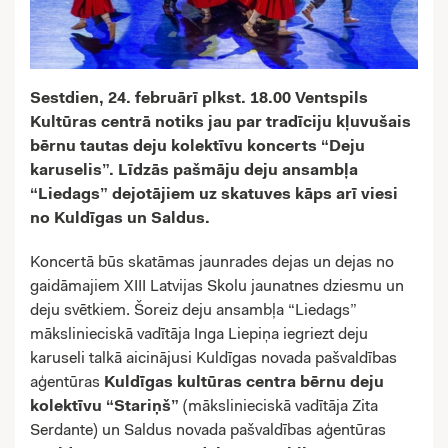
Sestdien, 24. februārī plkst. 18.00 Ventspils
Kultūras centrā notiks jau par tradīciju kļuvušais
bērnu tautas deju kolektīvu koncerts “Deju
karuselis”. Līdzās pašmāju deju ansambļa
“Liedags” dejotājiem uz skatuves kāps arī viesi
no Kuldīgas un Saldus.
Koncertā būs skatāmas jaunrades dejas un dejas no
gaidāmajiem XIII Latvijas Skolu jaunatnes dziesmu un
deju svētkiem. Šoreiz deju ansambļa “Liedags”
mākslinieciskā vadītāja Inga Liepiņa iegriezt deju
karuseli talkā aicinājusi Kuldīgas novada pašvaldības
aģentūras
Kuldīgas kultūras centra bērnu deju
kolektīvu “Stariņš”
(mākslinieciskā vadītāja Zita
Serdante) un Saldus novada pašvaldības aģentūras