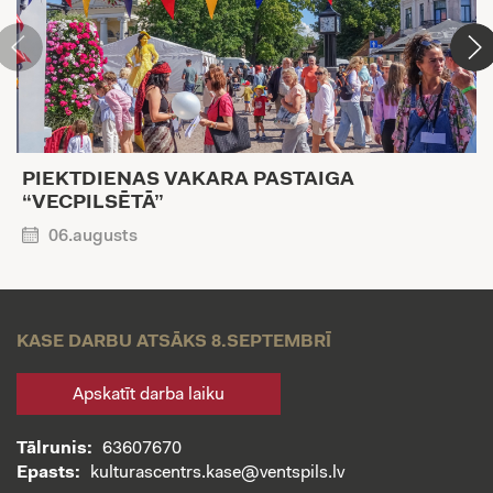
PIEKTDIENAS VAKARA PASTAIGA
“VECPILSĒTĀ”
06.augusts
KASE DARBU ATSĀKS 8.SEPTEMBRĪ
Apskatīt darba laiku
Tālrunis:
63607670
Epasts:
kulturascentrs.kase@ventspils.lv