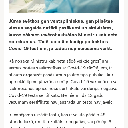
Jūras svētkos gan ventspilniekus, gan pilsētas
viesus sagaida dažādi pasākumi un aktivitātes,
kuros nāksies ievērot aktuālos Ministru kabineta
noteikumus. Tādēļ aicinām laicīgi pieteikties
Covid-19 testiem, ja tādus nepieciešams veikt.
Kā nosaka Ministru kabineta sēdē veiktie grozījumi,
samazinoties saslimstības ar Covid-19 rādītājiem, ir
atļauts organizēt pasākumus jaukta tipa publikai, kur
apmeklētājiem jāuzrāda derīgs Covid-19 vakcināciju vai
izslimošanas apliecinošs sertifikāts vai derīgs negatīva
Covid-19 testa sertifikāts. Bērniem līdz 12 gadu
vecumam sertifikāts nav jāuzrāda un tests nav jāveic.
Ir iespējams uzrādīt testu, kas ir veikts pēdējo 48
stundu laikā, un tā rezultāts ir negatīvs, vai pēdējo 6