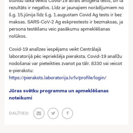
stundu laikā veikts Covid-19 ātrais antigēna tests, un tā
rezultāts ir negatīvs. Līdz ar jaunajiem norādījumiem no
š.g. 15.jūnija līdz š.g. 1.augustam Covid Ag tests ir bez
maksas. SARS-CoV-2 Ag eskprestests ir bezmaksas, ja
persona testēšanu veic pasākumu apmeklēšanas
nolūkos.
Covid-19 analīzes iespējams veikt Centrālajā
laboratorijā pēc iepriekšēja pieraksta. Covid-19 analīžu
nodošanai var pieteikties zvanot pa tālr. 8330 vai veicot
e-pierakstu:
https://pieraksts.laboratorija.lv/lv/profile/login/
Jūras svētku programma un apmeklēšanas
noteikumi
DALĪTIES: