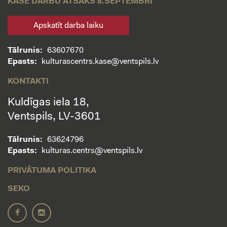
KASE DARBU ATSĀKS 8.SEPTEMBRĪ
Apskatīt darba laiku
Tālrunis:
63607670
Epasts:
kulturascentrs.kase@ventspils.lv
KONTAKTI
Kuldīgas iela 18,
Ventspils, LV-3601
Tālrunis:
63624796
Epasts:
kulturas.centrs@ventspils.lv
PRIVĀTUMA POLITIKA
SEKO