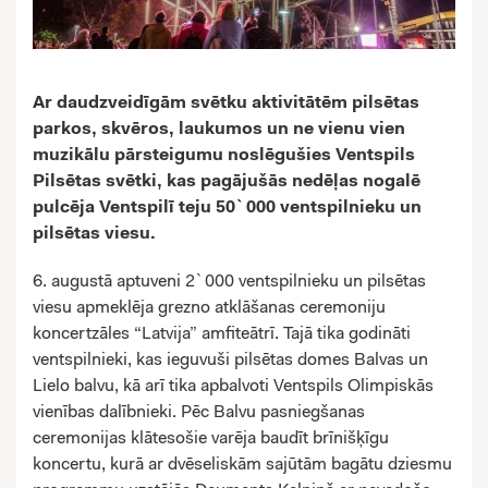
Ar daudzveidīgām svētku aktivitātēm pilsētas
parkos, skvēros, laukumos un ne vienu vien
muzikālu pārsteigumu noslēgušies Ventspils
Pilsētas svētki, kas pagājušās nedēļas nogalē
pulcēja Ventspilī teju 50`000 ventspilnieku un
pilsētas viesu.
6. augustā aptuveni 2`000 ventspilnieku un pilsētas
viesu apmeklēja grezno atklāšanas ceremoniju
koncertzāles “Latvija” amfiteātrī. Tajā tika godināti
ventspilnieki, kas ieguvuši pilsētas domes Balvas un
Lielo balvu, kā arī tika apbalvoti Ventspils Olimpiskās
vienības dalībnieki. Pēc Balvu pasniegšanas
ceremonijas klātesošie varēja baudīt brīnišķīgu
koncertu, kurā ar dvēseliskām sajūtām bagātu dziesmu