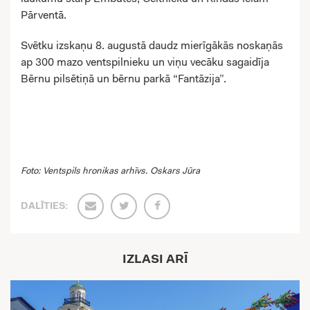
Pārventā.
Svētku izskaņu 8. augustā daudz mierīgākās noskaņās
ap 300 mazo ventspilnieku un viņu vecāku sagaidīja
Bērnu pilsētiņā un bērnu parkā “Fantāzija”.
Foto: Ventspils hronikas arhīvs. Oskars Jūra
DALĪTIES:
IZLASI ARĪ