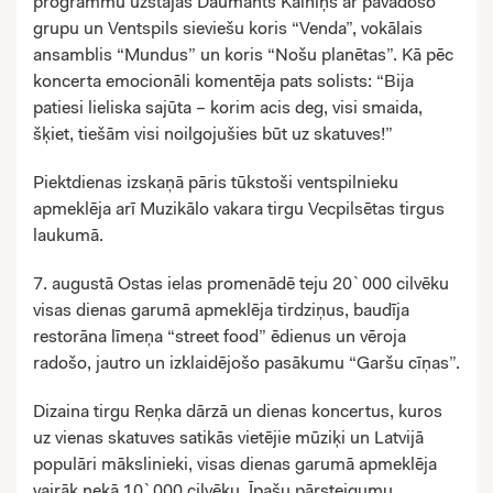
programmu uzstājās Daumants Kalniņš ar pavadošo
grupu un Ventspils sieviešu koris “Venda”, vokālais
ansamblis “Mundus” un koris “Nošu planētas”. Kā pēc
koncerta emocionāli komentēja pats solists: “Bija
patiesi lieliska sajūta – korim acis deg, visi smaida,
šķiet, tiešām visi noilgojušies būt uz skatuves!”
Piektdienas izskaņā pāris tūkstoši ventspilnieku
apmeklēja arī Muzikālo vakara tirgu Vecpilsētas tirgus
laukumā.
7. augustā Ostas ielas promenādē teju 20`000 cilvēku
visas dienas garumā apmeklēja tirdziņus, baudīja
restorāna līmeņa “street food” ēdienus un vēroja
radošo, jautro un izklaidējošo pasākumu “Garšu cīņas”.
Dizaina tirgu Reņka dārzā un dienas koncertus, kuros
uz vienas skatuves satikās vietējie mūziķi un Latvijā
populāri mākslinieki, visas dienas garumā apmeklēja
vairāk nekā 10`000 cilvēku. Īpašu pārsteigumu