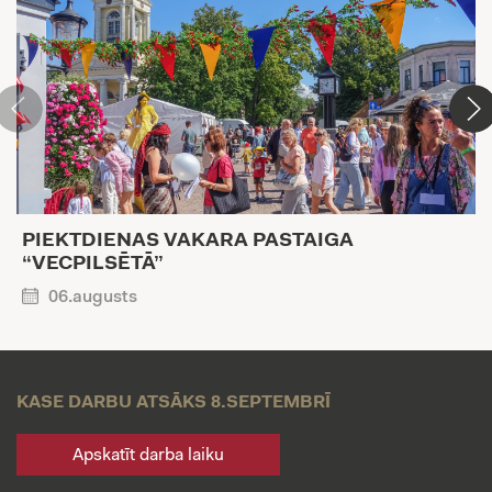
PIEKTDIENAS VAKARA PASTAIGA
“VECPILSĒTĀ”
06.augusts
KASE DARBU ATSĀKS 8.SEPTEMBRĪ
Apskatīt darba laiku