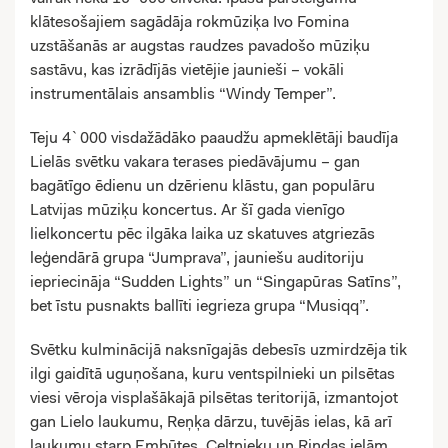
klātesošajiem sagādāja rokmūziķa Ivo Fomina
uzstāšanās ar augstas raudzes pavadošo mūziķu
sastāvu, kas izrādījās vietējie jaunieši – vokāli
instrumentālais ansamblis “Windy Temper”.
Teju 4`000 visdažādāko paaudžu apmeklētāji baudīja
Lielās svētku vakara terases piedāvājumu – gan
bagātīgo ēdienu un dzērienu klāstu, gan populāru
Latvijas mūziķu koncertus. Ar šī gada vienīgo
lielkoncertu pēc ilgāka laika uz skatuves atgriezās
leģendārā grupa “Jumprava”, jauniešu auditoriju
iepriecināja “Sudden Lights” un “Singapūras Satīns”,
bet īstu pusnakts ballīti iegrieza grupa “Musiqq”.
Svētku kulminācijā naksnīgajās debesīs uzmirdzēja tik
ilgi gaidītā uguņošana, kuru ventspilnieki un pilsētas
viesi vēroja visplašākajā pilsētas teritorijā, izmantojot
gan Lielo laukumu, Reņķa dārzu, tuvējās ielas, kā arī
laukumu starp Embūtes, Celtnieku un Rindas ielām