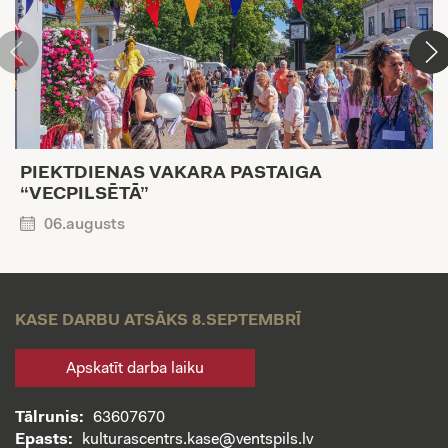
PIEKTDIENAS VAKARA PASTAIGA
“VECPILSĒTĀ”
06.augusts
KASE DARBU ATSĀKS 8.SEPTEMBRĪ
Apskatīt darba laiku
Tālrunis:
63607670
Epasts:
kulturascentrs.kase@ventspils.lv