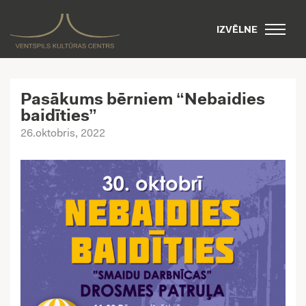
IZVĒLNE
Pasākums bērniem “Nebaidies
baidīties”
26.oktobris, 2022