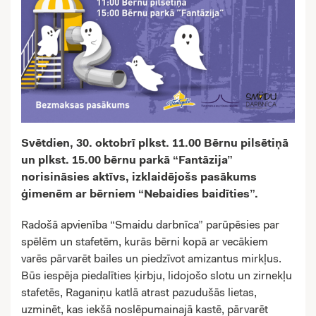
Svētdien, 30. oktobrī plkst. 11.00 Bērnu pilsētiņā
un plkst. 15.00 bērnu parkā “Fantāzija”
norisināsies aktīvs, izklaidējošs pasākums
ģimenēm ar bērniem
“Nebaidies baidīties”.
Radošā apvienība “Smaidu darbnīca” parūpēsies par
spēlēm un stafetēm, kurās bērni kopā ar vecākiem
varēs pārvarēt bailes un piedzīvot amizantus mirkļus.
Būs iespēja piedalīties ķirbju, lidojošo slotu un zirnekļu
stafetēs, Raganiņu katlā atrast pazudušās lietas,
uzminēt, kas iekšā noslēpumainajā kastē, pārvarēt