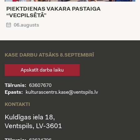
PIEKTDIENAS VAKARA PASTAIGA
“VECPILSĒTĀ”
06.augusts
KASE DARBU ATSĀKS 8.SEPTEMBRĪ
Apskatīt darba laiku
Tālrunis:
63607670
Epasts:
kulturascentrs.kase@ventspils.lv
KONTAKTI
Kuldīgas iela 18,
Ventspils, LV-3601