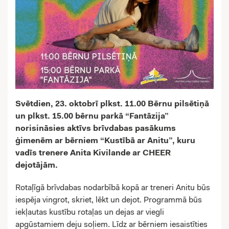
Svētdien, 23. oktobrī plkst. 11.00 Bērnu pilsētiņā
un plkst. 15.00 bērnu parkā “Fantāzija”
norisināsies aktīvs brīvdabas pasākums
ģimenēm ar bērniem “Kustībā ar Anitu”, kuru
vadīs trenere Anita Kivilande ar CHEER
dejotājām.
Rotaļīgā brīvdabas nodarbībā kopā ar treneri Anitu būs
iespēja vingrot, skriet, lēkt un dejot. Programmā būs
iekļautas kustību rotaļas un dejas ar viegli
apgūstamiem deju soļiem. Līdz ar bērniem iesaistīties