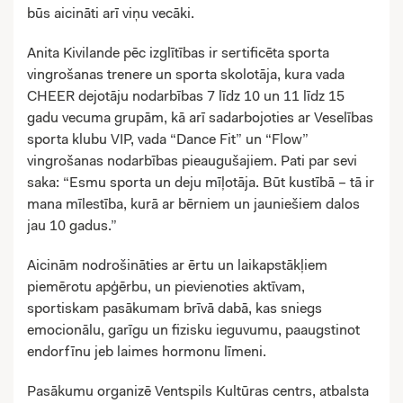
būs aicināti arī viņu vecāki.
Anita Kivilande pēc izglītības ir sertificēta sporta
vingrošanas trenere un sporta skolotāja, kura vada
CHEER dejotāju nodarbības 7 līdz 10 un 11 līdz 15
gadu vecuma grupām, kā arī sadarbojoties ar Veselības
sporta klubu VIP, vada “Dance Fit” un “Flow”
vingrošanas nodarbības pieaugušajiem. Pati par sevi
saka: “Esmu sporta un deju mīļotāja. Būt kustībā – tā ir
mana mīlestība, kurā ar bērniem un jauniešiem dalos
jau 10 gadus.”
Aicinām nodrošināties ar ērtu un laikapstākļiem
piemērotu apģērbu, un pievienoties aktīvam,
sportiskam pasākumam brīvā dabā, kas sniegs
emocionālu, garīgu un fizisku ieguvumu, paaugstinot
endorfīnu jeb laimes hormonu līmeni.
Pasākumu organizē Ventspils Kultūras centrs, atbalsta