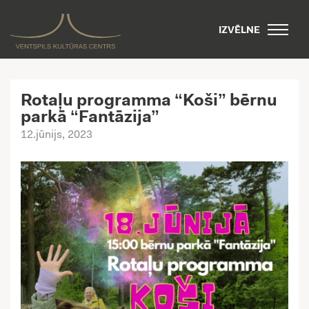
IZVĒLNE
Rotaļu programma “Koši” bērnu
parkā “Fantāzija”
12.jūnijs, 2023