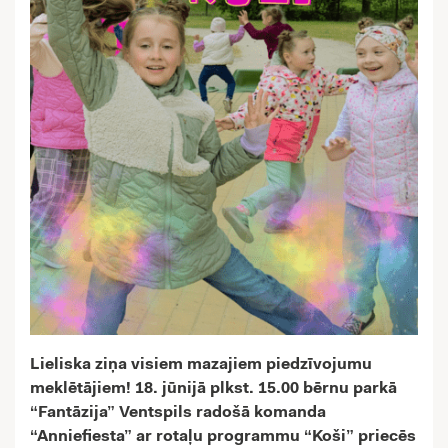
Lieliska ziņa visiem mazajiem piedzīvojumu
meklētājiem! 18. jūnijā plkst. 15.00 bērnu parkā
“Fantāzija” Ventspils radošā komanda
“Anniefiesta” ar rotaļu programmu “Koši” priecēs