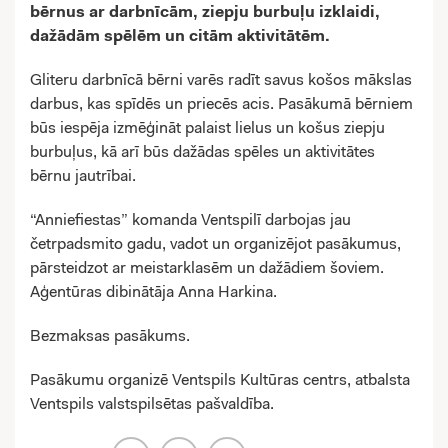
bērnus ar darbnīcām, ziepju burbuļu izklaidi,
dažādām spēlēm un citām aktivitātēm.
Gliteru darbnīcā bērni varēs radīt savus košos mākslas
darbus, kas spīdēs un priecēs acis. Pasākumā bērniem
būs iespēja izmēģināt palaist lielus un košus ziepju
burbuļus, kā arī būs dažādas spēles un aktivitātes
bērnu jautrībai.
“Anniefiestas” komanda Ventspilī darbojas jau
četrpadsmito gadu, vadot un organizējot pasākumus,
pārsteidzot ar meistarklasēm un dažādiem šoviem.
Aģentūras dibinātāja Anna Harkina.
Bezmaksas pasākums.
Pasākumu organizē Ventspils Kultūras centrs, atbalsta
Ventspils valstspilsētas pašvaldība.