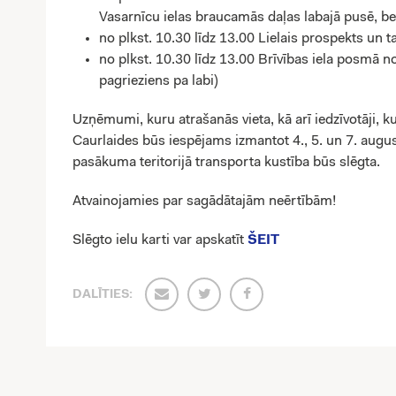
Vasarnīcu ielas braucamās daļas labajā pusē, bet
no plkst. 10.30 līdz 13.00 Lielais prospekts un 
no plkst. 10.30 līdz 13.00 Brīvības iela posmā no
pagrieziens pa labi)
Uzņēmumi, kuru atrašanās vieta, kā arī iedzīvotāji, k
Caurlaides būs iespējams izmantot 4., 5. un 7. august
pasākuma teritorijā transporta kustība būs slēgta.
Atvainojamies par sagādātajām neērtībām!
Slēgto ielu karti var apskatīt
ŠEIT
DALĪTIES: