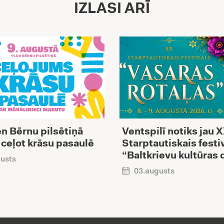
IZLASI ARĪ
n Bērnu pilsētiņā
Ventspilī notiks jau 
 ceļot krāsu pasaulē
Starptautiskais festi
“Baltkrievu kultūras 
usts
03.augusts