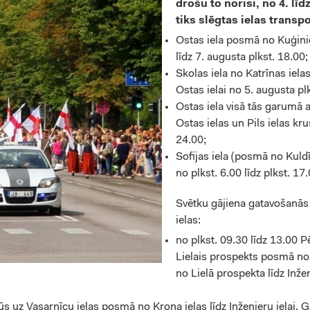
drošu to norisi, no 4. l
tiks slēgtas ielas transp
Ostas iela posmā no Kuģiniek
līdz 7. augusta plkst. 18.00;
Skolas iela no Katrīnas ielas
Ostas ielai no 5. augusta plk
Ostas iela visā tās garumā 
Ostas ielas un Pils ielas kr
24.00;
Sofijas iela (posmā no Kuldī
no plkst. 6.00 līdz plkst. 17.
Svētku gājiena gatavošanās 
ielas:
no plkst. 09.30 līdz 13.00 P
Lielais prospekts posmā no 
no Lielā prospekta līdz Inže
s uz Vasarnīcu ielas posmā no Kroņa ielas līdz Inženieru ielai. G