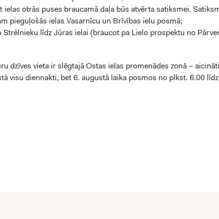
 ielas otrās puses braucamā daļa būs atvērta satiksmei. Satiksmi
tam pieguļošās ielas Vasarnīcu un Brīvības ielu posmā;
 Strēlnieku līdz Jūras ielai (braucot pa Lielo prospektu no Pārve
uru dzīves vieta ir slēgtajā Ostas ielas promenādes zonā – aicināt
ā visu diennakti, bet 6. augustā laika posmos no plkst. 6.00 līdz 