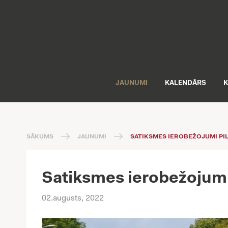
JAUNUMI
KALENDĀRS
K
SĀKUMS
JAUNUMI
SATIKSMES IEROBEŽOJUMI PIL
Satiksmes ierobežojumi 
02.augusts, 2022