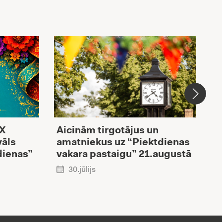
XX
Aicinām tirgotājus un
V
vāls
amatniekus uz “Piektdienas
i
dienas”
vakara pastaigu” 21.augustā
R
p
30.jūlijs