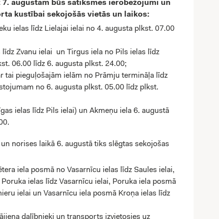
īdz 7. augustam būs satiksmes ierobežojumi un
orta kustībai sekojošās vietās un laikos:
u ielas līdz Lielajai ielai no 4. augusta plkst. 07.00
 līdz Zvanu ielai un Tirgus iela no Pils ielas līdz
st. 06.00 līdz 6. augusta plkst. 24.00;
ar tai pieguļošajām ielām no Prāmju termināļa līdz
ustojumam no 6. augusta plkst. 05.00 līdz plkst.
gas ielas līdz Pils ielai) un Akmeņu iela 6. augustā
00.
un norises laikā 6. augustā tiks slēgtas sekojošas
ētera iela posmā no Vasarnīcu ielas līdz Saules ielai,
Poruka ielas līdz Vasarnīcu ielai, Poruka iela posmā
nieru ielai un Vasarnīcu iela posmā Kroņa ielas līdz
ājiena dalībnieki un transports izvietosies uz