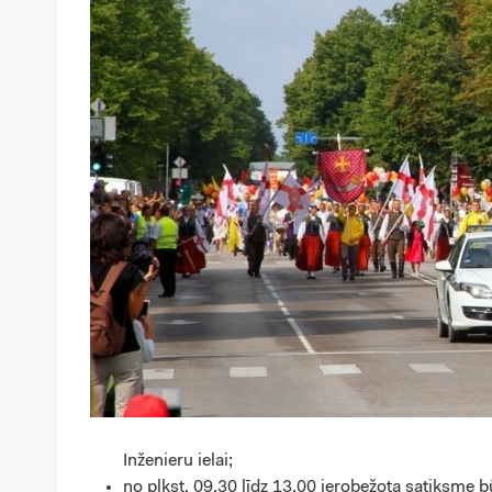
Inženieru ielai;
no plkst. 09.30 līdz 13.00 ierobežota satiksme bū