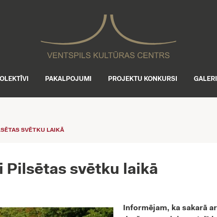
OLEKTĪVI
PAKALPOJUMI
PROJEKTU KONKURSI
GALER
SĒTAS SVĒTKU LAIKĀ
Pilsētas svētku laikā
Informējam, ka
sakarā a