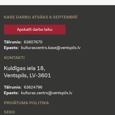
KASE DARBU ATSĀKS 8.SEPTEMBRĪ
Apskatīt darba laiku
Tālrunis:
63607670
Epasts:
kulturascentrs.kase@ventspils.lv
KONTAKTI
Kuldīgas iela 18,
Ventspils, LV-3601
Tālrunis:
63624796
Epasts:
kulturas.centrs@ventspils.lv
PRIVĀTUMA POLITIKA
SEKO