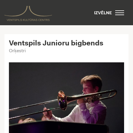
IZVĒLNE
Ventspils Junioru bigbends
Orķestri