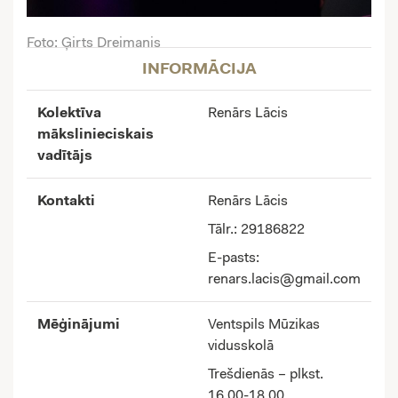
Foto: Ģirts Dreimanis
INFORMĀCIJA
Kolektīva
Renārs Lācis
mākslinieciskais
vadītājs
Kontakti
Renārs Lācis
Tālr.: 29186822
E-pasts:
renars.lacis@gmail.com
Mēģinājumi
Ventspils Mūzikas
vidusskolā
Trešdienās – plkst.
16.00-18.00