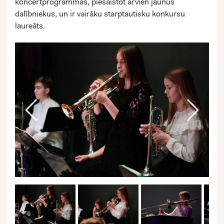
koncertprogrammas, piesaistot arvien jaunus
dalībniekus, un ir vairāku starptautisku konkursu
laureāts.